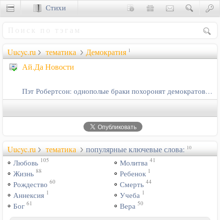
Стихи
Сценки
Uucyc.ru
тематика
Демократия
1
Ай.Да Новости
Пэт Робертсон: однополые браки похоронят демократов США
Uucyc.ru
тематика
популярные ключевые слова:
10
105
41
Любовь
Молитва
88
1
Жизнь
Ребенок
60
44
Рождество
Смерть
1
1
Аннексия
Учеба
61
50
Бог
Вера