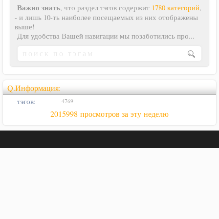
Важно знать
, что раздел тэгов содержит
1780 категорий
,
- и лишь 10-ть наиболее посещаемых из них отображены
выше!
Для удобства Вашей навигации мы позаботились про...
Q.Информация:
тэгов:
4769
2015998 просмотров за эту неделю