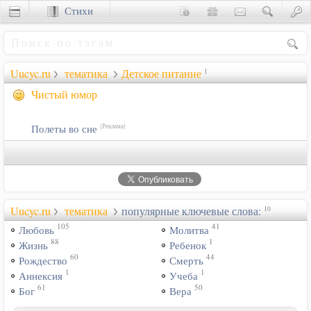
Стихи
Сценки
Uucyc.ru
тематика
Детское питание
1
Чистый юмор
Полеты во сне
[Реклама]
Uucyc.ru
тематика
популярные ключевые слова:
10
105
41
Любовь
Молитва
88
1
Жизнь
Ребенок
60
44
Рождество
Смерть
1
1
Аннексия
Учеба
61
50
Бог
Вера