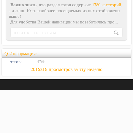
Важно знать
, что раздел тэгов содержит
1780 категорий
,
- и лишь 10-ть наиболее посещаемых из них отображены
выше!
Для удобства Вашей навигации мы позаботились про...
Q.Информация:
тэгов:
4769
2016216 просмотров за эту неделю