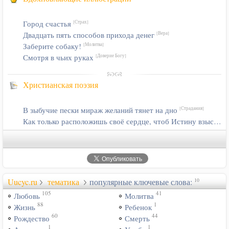
Город счастья
[Страх]
Двадцать пять способов прихода денег
[Вера]
Заберите собаку!
[Молитва]
Смотря в чьих руках
[Доверие Богу]
Христианская поэзия
В зыбучие пески мираж желаний тянет на дно
[Страдания]
Как только расположишь своё сердце, чтоб Истину взыскать
Uucyc.ru
тематика
популярные ключевые слова:
10
105
41
Любовь
Молитва
88
1
Жизнь
Ребенок
60
44
Рождество
Смерть
1
1