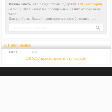
Важно знать
, что раздел тэгов содержит
1780 категорий
,
- и лишь 10-ть наиболее посещаемых из них отображены
выше!
Для удобства Вашей навигации мы позаботились про...
Q.Информация:
тэгов:
4769
2016257 просмотров за эту неделю