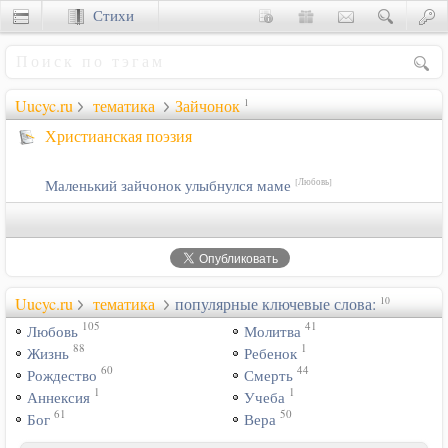
Стихи
Сценки
Uucyc.ru
тематика
Зайчонок
1
Христианская поэзия
Маленький зайчонок улыбнулся маме
[Любовь]
Uucyc.ru
тематика
популярные ключевые слова:
10
105
41
Любовь
Молитва
88
1
Жизнь
Ребенок
60
44
Рождество
Смерть
1
1
Аннексия
Учеба
61
50
Бог
Вера