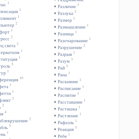
1
пас
3
Различие
1
пенсация
2
Разлука
1
плимент
1
Размер
2
пьютер
1
Размышление
1
форт
1
Разница
2
гресс
1
Разочарование
2
ц света
2
Разрушение
1
серватизм
1
Разрыв
1
ституция
3
Разум
5
троль
5
Рай
1
тур
1
Рана
10
ференция
1
Раскаяние
1
фета
1
Расписание
1
фетти
3
Распятие
2
фликт
1
Расставание
2
ь
1
Растишка
4
ия
1
Растление
2
аблекрушение
1
Рафаэль
5
абль
5
Реакция
1
ень
1
Ребе