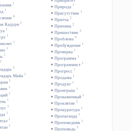
Приоритет
1
язания
7
Природа
1
од
1
Присутствие
6
еление
2
Притча
1
ак Кадури
2
Причина
1
уа
3
Пришествие
1
урт
9
Проблема
1
риолет
1
Пробуждение
1
ино
1
Проверка
1
нь
1
Программа
1
1
Программист
2
ендарь
1
Прогресс
1
ендарь Майа
1
Продажа
1
ории
1
Продукт
1
ьвин
1
Проигрыш
1
ьций
1
Прокаженный
1
ень
2
Проклятие
1
пус
1
Прокуратура
1
ада
1
Пропаганда
1
итал
1
Проповедник
1
итан
5
Проповедь