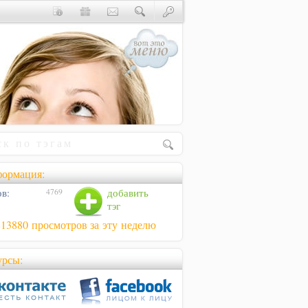
ормация:
в:
добавить
4769
тэг
813880 просмотров за эту неделю
урсы: