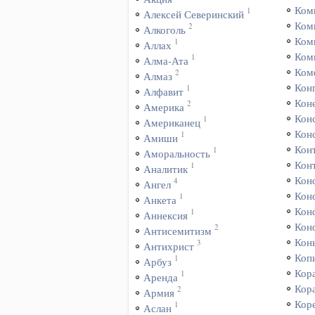
Ком
1
Алексей Северинский
Ком
2
Алкоголь
Ком
1
Аллах
Ком
1
Алма-Ата
Ком
2
Алмаз
Кон
1
Алфавит
Коне
2
Америка
Кон
1
Американец
Кон
1
Амиши
Кон
1
Аморальность
Кон
1
Аналитик
Кон
4
Ангел
Кон
1
Анкета
Кон
1
Аннексия
Кон
2
Антисемитизм
Кон
3
Антихрист
Коп
1
Арбуз
Кор
1
Аренда
Кор
2
Армия
Кор
1
Аслан