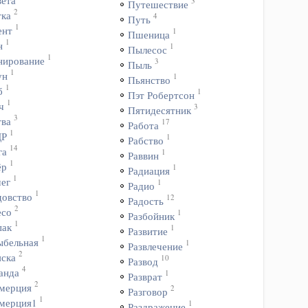
вета
3
Путешествие
2
тка
4
Путь
1
ент
1
Пшеница
1
н
1
Пылесос
1
нирование
3
Пыль
1
ун
1
Пьянство
1
б
1
Пэт Робертсон
1
ч
3
Пятидесятник
3
тва
17
Работа
1
ДР
1
Рабство
14
га
1
Раввин
1
ёр
1
Радиация
1
чег
1
Радио
1
довство
12
Радость
2
есо
1
Разбойник
1
пак
1
Развитие
1
ыбельная
1
Развлечение
2
яска
10
Развод
4
анда
1
Разврат
2
мерция
2
Разговор
1
мерция1
1
Раздражение