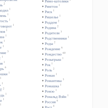
Римо-католики
2
вь
1
Рингтон
1
кодил
1
Риск
1
лень
1
Ришелье
1
тость
2
Роддом
1
говорот
2
Родина
1
лов
3
Родители
1
ша
1
Родственники
1
ок
2
Роды
1
т
6
Рождение
3
ение
60
Рождество
1
с
1
Розыгрыш
1
ня
1
Рок
6
ерь
2
Роль
1
ошки
1
Роман
1
3
Романтика
1
ь
1
Ромашка
2
Т
1
Ромэо
1
едь
1
Рональд Вэйн
1
ко
6
Россия
1
4
Рост