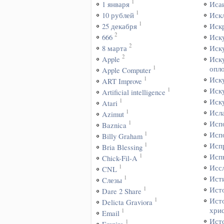
1
1 января
Иса
1
10 рублей
Иск
1
25 декабря
Иск
2
666
Иск
2
8 марта
Иск
2
Apple
Иск
1
опл
Apple Computer
1
Иск
ART Improve
1
Иск
Artificial intelligence
1
Иск
Atari
1
Исл
Azimut
1
Исп
Baznica
1
Исп
Billy Graham
1
Исп
Bria Blessing
1
Исп
Chick-Fil-A
1
Исс
CNL
1
Ист
Cлезы
1
Ист
Dare 2 Share
1
Ист
Delicta Graviora
хри
1
Email
Ист
1