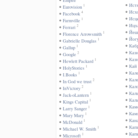
Empire
Ист
1
Eurovision
Исх
4
Facebook
Исц
1
Farmville
Ицх
2
Ferrari
Йеш
1
Florence Arrowsmith
Йог
1
Gabrielle Douglas
Каб
1
Gallup
Каз
2
Google
Каз
1
Hewlett Packard
Кай
1
HolyStories
Кал
1
I.Books
Кал
2
In God we trust
Кал
2
InVictory
Кал
1
Jack-oLantern
Кал
1
Kings Capital
Кам
1
Larry Sanger
Кам
1
Mary Mary
Кан
1
McDonald
Кап
1
Michael W. Smith
Кап
1
Microsoft