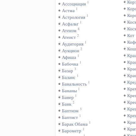
Кор
1
Ассоциация
Кор
1
Астма
Кор
1
Астрология
Кос
1
Асфальт
Кос
8
Атеизм
Кот
2
Атеист
Коф
1
Аудитория
Кош
2
Аукцион
Кра
1
Афиша
Кра
1
Бабочка
Кра
3
Базар
Кра
1
Баланс
Кре
1
Банальность
Кре
1
Бананы
Кре
1
Банер
Кре
2
Банк
Кре
3
Баптизм
Кре
1
Баптист
Кри
1
Барак Обама
Кри
1
Барометр
Кро
1