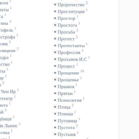
1
лсон
2
Пророчество
1
паты
1
Проституция
1
та
1
Простор
3
тина
1
Простота
1
тофель
2
Просьба
1
астрофа
2
Протест
3
олик
1
Протестанты
2
олицизм
3
Профессия
1
едра
1
Проханов И.С
1
ество
1
Процесс
1
ьты
18
Прощение
1
ар
1
Прощенье
2
в
1
Прыжок
1
 Чен Ир
1
Прятки
1
отеатр
1
Психология
1
лота
2
Птица
3
ай
1
Птички
1
дбище
1
Пуговица
1
йв Льюис
2
Пустота
1
ссика
1
Пустыня
1