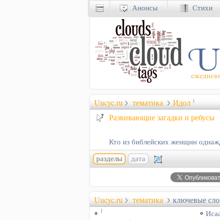
Анонсы
Стихи
Uucyc.ru
тематика
Идол
1
Развивающие загадки и ребусы
Кто из библейских женщин однаж
разделы
дата
Uucyc.ru
тематика
ключевые сло
1
Иса