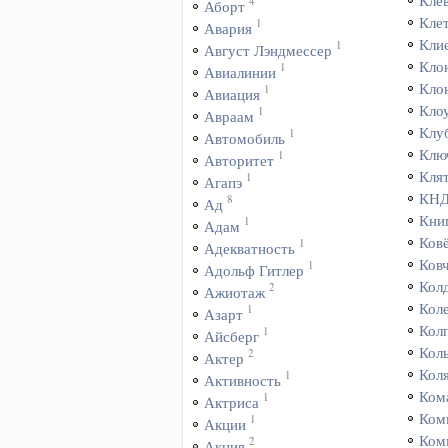
Кле
4
Аборт
Кле
1
Авария
Кли
1
Август Лэндмессер
Кло
1
Авиалинии
Кло
1
Авиация
Кло
1
Авраам
Клу
1
Автомобиль
Клю
1
Авторитет
Кля
1
Агапэ
КН
8
Ад
Кни
1
Адам
Ков
1
Адекватность
Ков
1
Адольф Гитлер
Кол
2
Ажиотаж
Кол
1
Азарт
Кол
1
Айсберг
Кол
2
Актер
Кол
1
Активность
Ком
1
Актриса
Ком
1
Акции
Ком
2
Акция