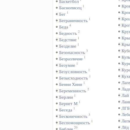
Баскетбол
Кро
1
Баснописец
Кро
1
Бег
Кро
1
Беграничность
Кро
4
Беда
Кру
2
Бедность
Кры
1
Бедствие
Кры
1
Безделие
Куб
3
Безопасность
Куль
1
Безразличие
Кур
1
Безумие
Кур
1
Безусловность
Кух
1
Безысходность
Лаг
1
Бенни Хинн
Лад
2
Беременность
Лай
1
Берлин
Лан
1
Бернет М
ЛГБ
1
Беседа
Леб
3
Бесконечность
Лег
1
Беспомощность
Лёд
20
Библия