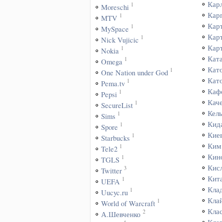
Кар
1
Moreschi
Кар
1
MTV
Кар
1
MySpace
Кар
1
Nick Vujicic
Кар
1
Nokia
Кат
1
Omega
Кат
1
One Nation under God
Кат
1
Pema.tv
Каф
1
Pepsi
Кач
1
SecureList
Кел
1
Sims
Кид
1
Spore
Кие
1
Starbucks
Ким
1
Tele2
Кин
1
TGLS
Кис
3
Twitter
Кит
1
UEFA
Кла
1
Uucyc.ru
Кла
1
World of Warcraft
Кла
2
А.Шевченко