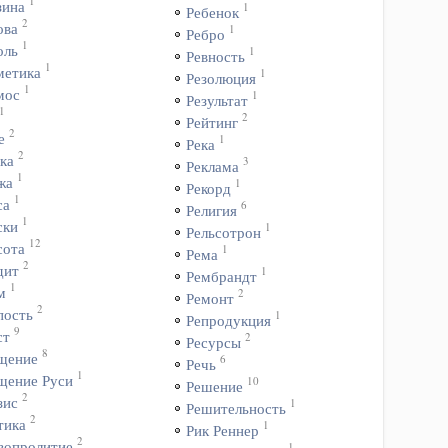
1
зина
1
Ребенок
2
ова
1
Ребро
1
оль
1
Ревность
1
метика
1
Резолюция
1
мос
1
Результат
1
2
Рейтинг
2
е
1
Река
2
ка
3
Реклама
1
жа
1
Рекорд
1
са
6
Религия
1
ски
1
Рельсотрон
12
сота
1
Рема
2
дит
1
Рембрандт
1
м
2
Ремонт
2
пость
1
Репродукция
9
ст
2
Ресурсы
8
щение
6
Речь
1
щение Руси
10
Решение
2
зис
1
Решительность
2
тика
1
Рик Реннер
2
вопролитие
1