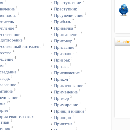
1
3
ия
Преступление
1
1
лючение
Преступник
1
1
ренность
Преувеличение
1
2
упитель
Прибыль
2
2
упление
Привычка
3
усственное
Приглашение
1
1
одотворение
Приговор
Faceb
1
3
усственный интеллект
Призвание
4
9
усство
Признание
4
1
ушение
Призрак
4
2
ам
Призыв
1
1
оведание
Приключение
1
1
оведь
Прикол
3
2
равление
Прикосновение
6
1
ытание
Применение
1
3
ледование
Пример
22
1
ина
Примирение
1
1
ория
Принц и нищий
1
ория евангельских
Принцип
1
стиан
2
Принятие
4
очник
1