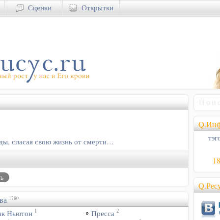
Сценки
Открытки
Q.Инф
тэго
ды, спасая свою жизнь от смерти…
1
Q.Рес
ва
1780
1
2
ак Ньютон
Пресса