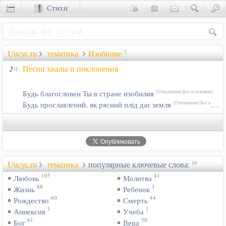
Стихи
Сценки
Uucyc.ru
тематика
Изобилие
2
Песни хвалы и поклонения
Будь благословен Ты в стране изобилия
[Отношения [Бог и человек]]
Будь прославлений, як рясний плід дає земля
[Отношения [Бог и человек]]
Uucyc.ru
тематика
популярные ключевые слова:
10
105
41
Любовь
Молитва
88
1
Жизнь
Ребенок
60
44
Рождество
Смерть
1
1
Аннексия
Учеба
61
50
Бог
Вера