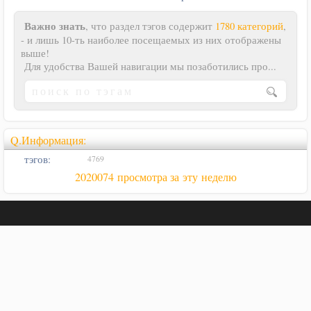
Важно знать
, что раздел тэгов содержит
1780 категорий
,
- и лишь 10-ть наиболее посещаемых из них отображены
выше!
Для удобства Вашей навигации мы позаботились про...
Q.Информация:
тэгов:
4769
2020074 просмотра за эту неделю