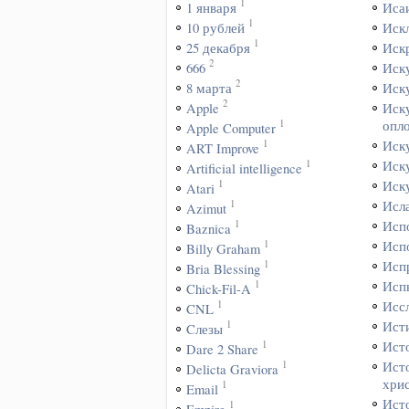
1
1 января
Иса
1
10 рублей
Иск
1
25 декабря
Иск
2
666
Иск
2
8 марта
Иск
2
Apple
Иск
1
опл
Apple Computer
1
Иск
ART Improve
1
Иск
Artificial intelligence
1
Иск
Atari
1
Исл
Azimut
1
Исп
Baznica
1
Исп
Billy Graham
1
Исп
Bria Blessing
1
Исп
Chick-Fil-A
1
Исс
CNL
1
Ист
Cлезы
1
Ист
Dare 2 Share
1
Ист
Delicta Graviora
хри
1
Email
Ист
1