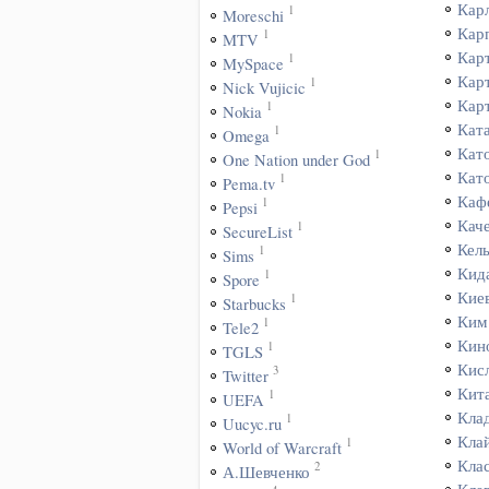
Кар
1
Moreschi
Кар
1
MTV
Кар
1
MySpace
Кар
1
Nick Vujicic
Кар
1
Nokia
Кат
1
Omega
Кат
1
One Nation under God
Кат
1
Pema.tv
Каф
1
Pepsi
Кач
1
SecureList
Кел
1
Sims
Кид
1
Spore
Кие
1
Starbucks
Ким
1
Tele2
Кин
1
TGLS
Кис
3
Twitter
Кит
1
UEFA
Кла
1
Uucyc.ru
Кла
1
World of Warcraft
Кла
2
А.Шевченко