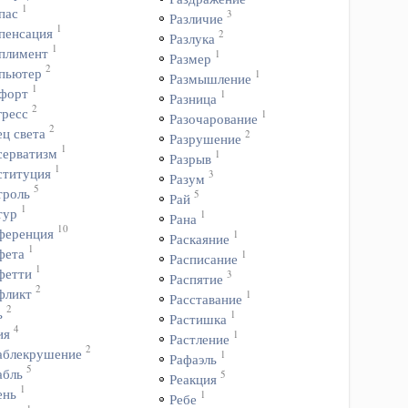
1
пас
3
Различие
1
пенсация
2
Разлука
1
плимент
1
Размер
2
пьютер
1
Размышление
1
форт
1
Разница
2
гресс
1
Разочарование
2
ц света
2
Разрушение
1
серватизм
1
Разрыв
1
ституция
3
Разум
5
троль
5
Рай
1
тур
1
Рана
10
ференция
1
Раскаяние
1
фета
1
Расписание
1
фетти
3
Распятие
2
фликт
1
Расставание
2
ь
1
Растишка
4
ия
1
Растление
2
аблекрушение
1
Рафаэль
5
абль
5
Реакция
1
ень
1
Ребе