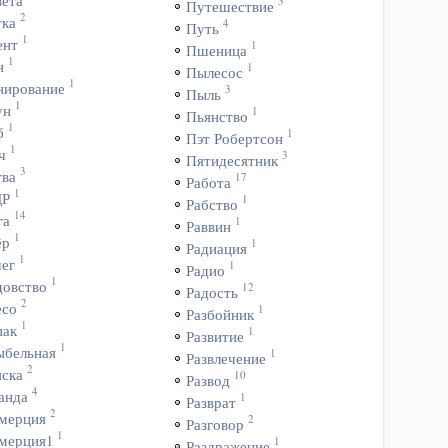
вета
3
Путешествие
2
тка
4
Путь
1
ент
1
Пшеница
1
н
1
Пылесос
1
нирование
3
Пыль
1
ун
1
Пьянство
1
б
1
Пэт Робертсон
1
ч
3
Пятидесятник
3
тва
17
Работа
1
ДР
1
Рабство
14
га
1
Раввин
1
ёр
1
Радиация
1
чег
1
Радио
1
довство
12
Радость
2
есо
1
Разбойник
1
пак
1
Развитие
1
ыбельная
1
Развлечение
2
яска
10
Развод
4
анда
1
Разврат
2
мерция
2
Разговор
1
мерция1
1
Раздражение