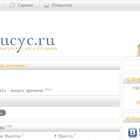
Сценки
Открытки
ый интеллект
1
Q.Инф
тэго
та – вопрос времени
[Вера]
1
Q.Рес
ва
1780
1
2
ак Ньютон
Пресса