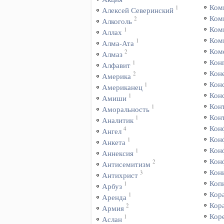
Ком
1
Алексей Северинский
Ком
2
Алкоголь
Ком
1
Аллах
Ком
1
Алма-Ата
Ком
2
Алмаз
Кон
1
Алфавит
Коне
2
Америка
Кон
1
Американец
Кон
1
Амиши
Кон
1
Аморальность
Кон
1
Аналитик
Кон
4
Ангел
Кон
1
Анкета
Кон
1
Аннексия
Кон
2
Антисемитизм
Кон
3
Антихрист
Коп
1
Арбуз
Кор
1
Аренда
Кор
2
Армия
Кор
1
Аслан