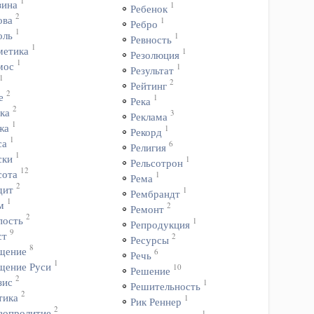
1
зина
1
Ребенок
2
ова
1
Ребро
1
оль
1
Ревность
1
метика
1
Резолюция
1
мос
1
Результат
1
2
Рейтинг
2
е
1
Река
2
ка
3
Реклама
1
жа
1
Рекорд
1
са
6
Религия
1
ски
1
Рельсотрон
12
сота
1
Рема
2
дит
1
Рембрандт
1
м
2
Ремонт
2
пость
1
Репродукция
9
ст
2
Ресурсы
8
щение
6
Речь
1
щение Руси
10
Решение
2
зис
1
Решительность
2
тика
1
Рик Реннер
2
вопролитие
1