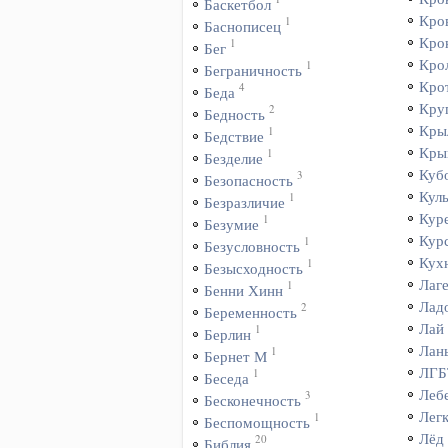
Баскетбол
Кро
1
Баснописец
Кро
1
Бег
Кро
1
Беграничность
Кро
4
Беда
Кру
2
Бедность
Кры
1
Бедствие
Кры
1
Безделие
Куб
3
Безопасность
Куль
1
Безразличие
Кур
1
Безумие
Кур
1
Безусловность
Кух
1
Безысходность
Лаг
1
Бенни Хинн
Лад
2
Беременность
Лай
1
Берлин
Лан
1
Бернет М
ЛГБ
1
Беседа
Леб
3
Бесконечность
Лег
1
Беспомощность
Лёд
20
Библия