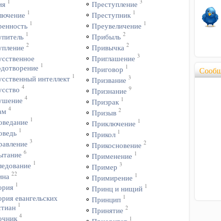
1
3
ия
Преступление
1
1
лючение
Преступник
1
1
ренность
Преувеличение
1
2
упитель
Прибыль
2
2
упление
Привычка
3
усственное
Приглашение
1
1
одотворение
Приговор
Сообщ
1
3
усственный интеллект
Призвание
4
9
усство
Признание
4
1
ушение
Призрак
4
2
ам
Призыв
1
1
оведание
Приключение
1
1
оведь
Прикол
3
2
равление
Прикосновение
6
1
ытание
Применение
1
3
ледование
Пример
22
1
ина
Примирение
1
1
ория
Принц и нищий
1
ория евангельских
Принцип
1
стиан
2
Принятие
4
очник
1