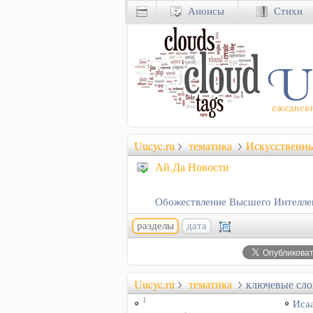
Анонсы
Стихи
Uucyc.ru
тематика
Искусственн
Ай.Да Новости
Обожествление Высшего Интеллек
разделы
дата
Uucyc.ru
тематика
ключевые сло
1
Иса