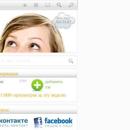
ормация:
в:
добавить
4769
тэг
813880 просмотров за эту неделю
урсы: