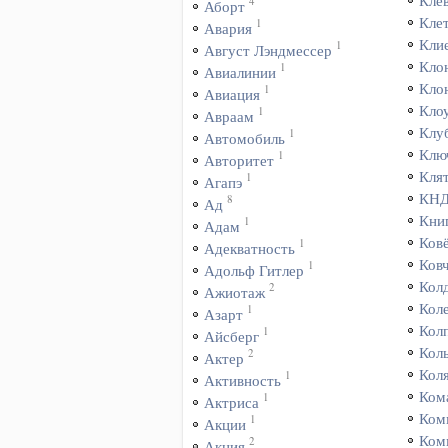
Кле
4
Аборт
Кле
1
Авария
Кли
1
Август Лэндмессер
Кло
1
Авиалинии
Кло
1
Авиация
Кло
1
Авраам
Клу
1
Автомобиль
Клю
1
Авторитет
Кля
1
Агапэ
КН
8
Ад
Кни
1
Адам
Ков
1
Адекватность
Ков
1
Адольф Гитлер
Кол
2
Ажиотаж
Кол
1
Азарт
Кол
1
Айсберг
Кол
2
Актер
Кол
1
Активность
Ком
1
Актриса
Ком
1
Акции
Ком
2
Акция