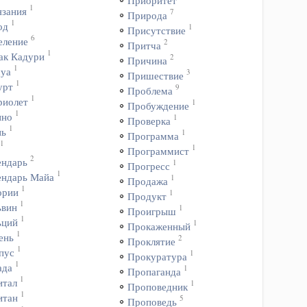
Приоритет
1
язания
7
Природа
1
од
1
Присутствие
6
еление
2
Притча
1
ак Кадури
2
Причина
1
уа
3
Пришествие
1
урт
9
Проблема
1
риолет
1
Пробуждение
1
ино
1
Проверка
1
нь
1
Программа
1
1
Программист
2
ендарь
1
Прогресс
1
ендарь Майа
1
Продажа
1
ории
1
Продукт
1
ьвин
1
Проигрыш
1
ьций
1
Прокаженный
1
ень
2
Проклятие
1
пус
1
Прокуратура
1
ада
1
Пропаганда
1
итал
1
Проповедник
1
итан
5
Проповедь