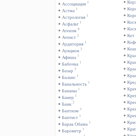
Кор
1
Ассоциация
Кор
1
Астма
Кор
1
Астрология
Кос
1
Асфальт
Кос
8
Атеизм
Кот
2
Атеист
Коф
1
Аудитория
Кош
2
Аукцион
Кра
1
Афиша
Кра
1
Бабочка
Кра
3
Базар
Кра
1
Баланс
Кре
1
Банальность
Кре
1
Бананы
Кре
1
Банер
Кре
2
Банк
Кре
3
Баптизм
Кре
1
Баптист
Кри
1
Барак Обама
Кри
1
Барометр
Кро
1