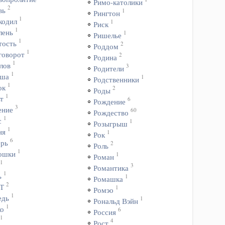
Римо-католики
2
вь
1
Рингтон
1
кодил
1
Риск
1
лень
1
Ришелье
1
тость
2
Роддом
1
говорот
2
Родина
1
лов
3
Родители
1
ша
1
Родственники
1
ок
2
Роды
1
т
6
Рождение
3
ение
60
Рождество
1
с
1
Розыгрыш
1
ня
1
Рок
6
ерь
2
Роль
1
ошки
1
Роман
1
3
Романтика
1
ь
1
Ромашка
2
Т
1
Ромэо
1
едь
1
Рональд Вэйн
1
ко
6
Россия
1
4
Рост