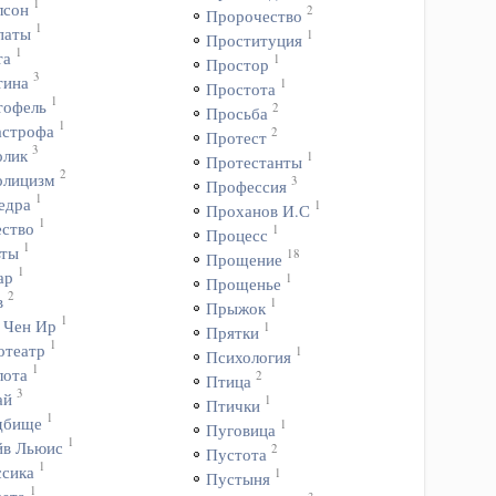
1
лсон
2
Пророчество
1
паты
1
Проституция
1
та
1
Простор
3
тина
1
Простота
1
тофель
2
Просьба
1
астрофа
2
Протест
3
олик
1
Протестанты
2
олицизм
3
Профессия
1
едра
1
Проханов И.С
1
ество
1
Процесс
1
ьты
18
Прощение
1
ар
1
Прощенье
2
в
1
Прыжок
1
 Чен Ир
1
Прятки
1
отеатр
1
Психология
1
лота
2
Птица
3
ай
1
Птички
1
дбище
1
Пуговица
1
йв Льюис
2
Пустота
1
ссика
1
Пустыня
1