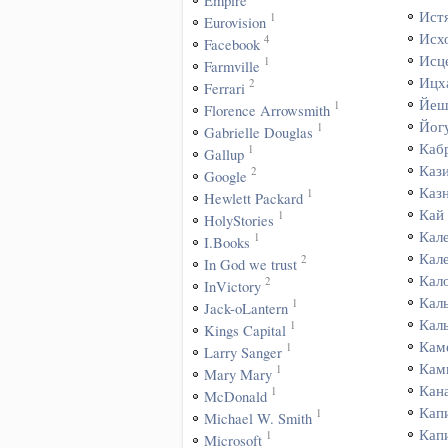
Empire
Ист
1
Eurovision
Исх
4
Facebook
Исц
1
Farmville
Ицх
2
Ferrari
Йеш
1
Florence Arrowsmith
Йог
1
Gabrielle Douglas
Каб
1
Gallup
Каз
2
Google
Каз
1
Hewlett Packard
Кай
1
HolyStories
Кал
1
I.Books
Кал
2
In God we trust
Кал
2
InVictory
Кал
1
Jack-oLantern
Кал
1
Kings Capital
Кам
1
Larry Sanger
Кам
1
Mary Mary
Кан
1
McDonald
Кап
1
Michael W. Smith
Кап
1
Microsoft