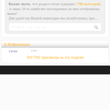
Важно знать
, что раздел тэгов содержит
1780 категорий
,
- и лишь 10-ть наиболее посещаемых из них отображены
выше!
Для удобства Вашей навигации мы позаботились про...
Q.Информация:
тэгов:
4769
2017302 просмотра за эту неделю