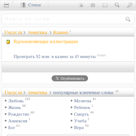
Стихи
Сценки
Uucyc.ru
тематика
Казино
1
Вдохновляющие иллюстрации
Проиграть $2 млн. в казино за 43 минуты
[Азарт]
Uucyc.ru
тематика
популярные ключевые слова:
10
105
41
Любовь
Молитва
88
1
Жизнь
Ребенок
60
44
Рождество
Смерть
1
1
Аннексия
Учеба
61
50
Бог
Вера