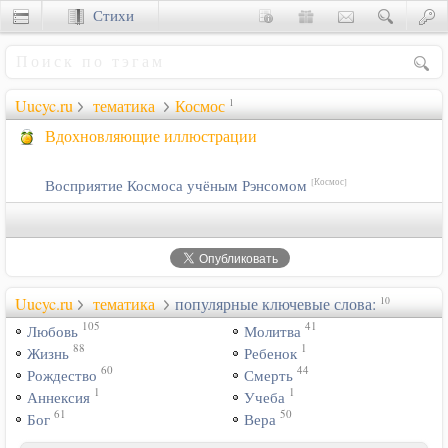
Стихи
Сценки
Uucyc.ru
тематика
Космос
1
Вдохновляющие иллюстрации
Восприятие Космоса учёным Рэнсомом
[Космос]
Uucyc.ru
тематика
популярные ключевые слова:
10
105
41
Любовь
Молитва
88
1
Жизнь
Ребенок
60
44
Рождество
Смерть
1
1
Аннексия
Учеба
61
50
Бог
Вера