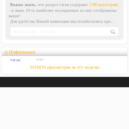
Важно знать
, что раздел тэгов содержит
1780 категорий
,
- и лишь 10-ть наиболее посещаемых из них отображены
выше!
Для удобства Вашей навигации мы позаботились про...
Q.Информация:
тэгов:
4769
2016876 просмотров за эту неделю