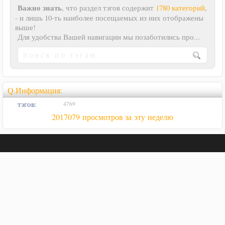
Важно знать
, что раздел тэгов содержит
1780 категорий
,
- и лишь 10-ть наиболее посещаемых из них отображены
выше!
Для удобства Вашей навигации мы позаботились про...
Q.Информация:
тэгов:
4769
2017079 просмотров за эту неделю