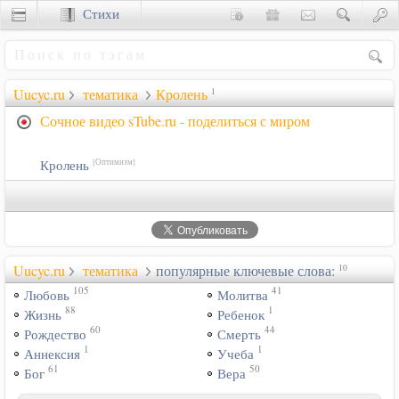
Стихи
Сценки
Uucyc.ru
тематика
Кролень
1
Сочное видео sTube.ru - поделиться с миром
Кролень
[Оптимизм]
Uucyc.ru
тематика
популярные ключевые слова:
10
105
41
Любовь
Молитва
88
1
Жизнь
Ребенок
60
44
Рождество
Смерть
1
1
Аннексия
Учеба
61
50
Бог
Вера