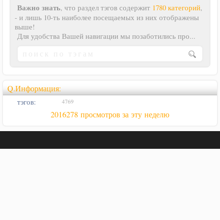
Важно знать
, что раздел тэгов содержит
1780 категорий
,
- и лишь 10-ть наиболее посещаемых из них отображены
выше!
Для удобства Вашей навигации мы позаботились про...
Q.Информация:
тэгов:
4769
2016278 просмотров за эту неделю