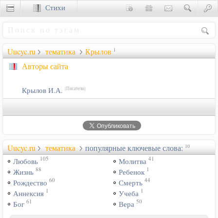
Стихи
Сценки
Uucyc.ru
тематика
Крылов
1
Авторы сайта
Крылов И.А.
[Писатели]
Uucyc.ru
тематика
популярные ключевые слова:
10
105
41
Любовь
Молитва
88
1
Жизнь
Ребенок
60
44
Рождество
Смерть
1
1
Аннексия
Учеба
61
50
Бог
Вера