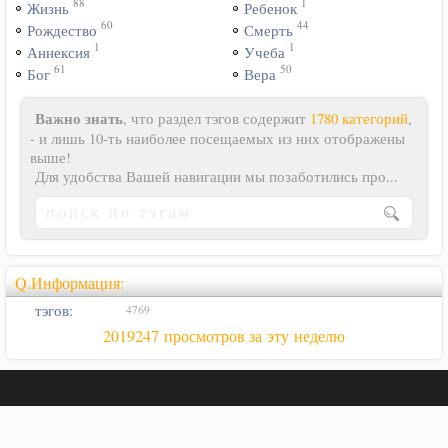
88
1
Жизнь
Ребенок
60
44
Рождество
Смерть
1
1
Аннексия
Учеба
61
50
Бог
Вера
Важно знать
, что раздел тэгов содержит
1780 категорий
,
- и лишь 10-ть наиболее посещаемых из них отображены
выше!
Для удобства Вашей навигации мы позаботились про...
Q.Информация:
тэгов:
4769
2019247 просмотров за эту неделю