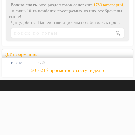
Важно знать
, что раздел тэгов содержит
1780 категорий
,
- и лишь 10-ть наиболее посещаемых из них отображены
выше!
Для удобства Вашей навигации мы позаботились про...
Q.Информация:
тэгов:
4769
2016215 просмотров за эту неделю