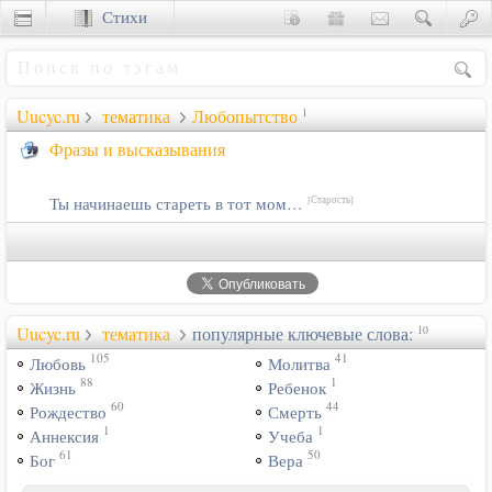
Стихи
Сценки
Uucyc.ru
тематика
Любопытство
1
Фразы и высказывания
Ты начинаешь стареть в тот мом…
[Старость]
Uucyc.ru
тематика
популярные ключевые слова:
10
105
41
Любовь
Молитва
88
1
Жизнь
Ребенок
60
44
Рождество
Смерть
1
1
Аннексия
Учеба
61
50
Бог
Вера