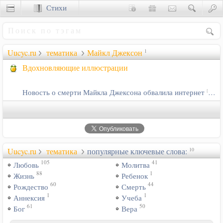
Стихи
Сценки
Uucyc.ru
тематика
Майкл Джексон
1
Вдохновляющие иллюстрации
Новость о смерти Майкла Джексона обвалила интернет
[Человек]
Uucyc.ru
тематика
популярные ключевые слова:
10
105
41
Любовь
Молитва
88
1
Жизнь
Ребенок
60
44
Рождество
Смерть
1
1
Аннексия
Учеба
61
50
Бог
Вера