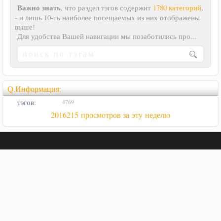
Важно знать
, что раздел тэгов содержит
1780 категорий
,
- и лишь 10-ть наиболее посещаемых из них отображены
выше!
Для удобства Вашей навигации мы позаботились про...
Q.Информация:
тэгов:
4769
2016215 просмотров за эту неделю