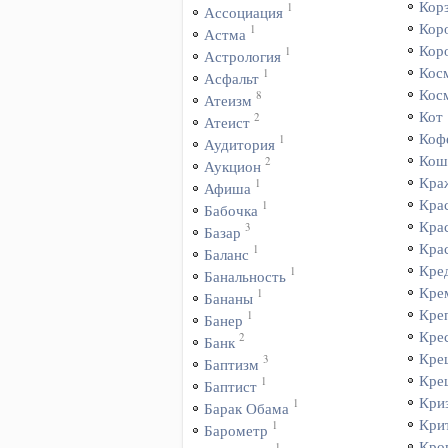
Кор
1
Ассоциация
Кор
1
Астма
Кор
1
Астрология
Кос
1
Асфальт
Кос
8
Атеизм
Кот
2
Атеист
Коф
1
Аудитория
Кош
2
Аукцион
Кра
1
Афиша
Кра
1
Бабочка
Кра
3
Базар
Кра
1
Баланс
Кре
1
Банальность
Кре
1
Бананы
Кре
1
Банер
Кре
2
Банк
Кре
3
Баптизм
Кре
1
Баптист
Кри
1
Барак Обама
Кри
1
Барометр
Кро
1