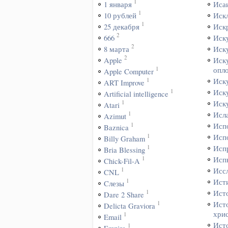
1
1 января
Иса
1
10 рублей
Иск
1
25 декабря
Иск
2
666
Иск
2
8 марта
Иск
2
Apple
Иск
1
опл
Apple Computer
1
Иск
ART Improve
1
Иск
Artificial intelligence
1
Иск
Atari
1
Исл
Azimut
1
Исп
Baznica
1
Исп
Billy Graham
1
Исп
Bria Blessing
1
Исп
Chick-Fil-A
1
Исс
CNL
1
Ист
Cлезы
1
Ист
Dare 2 Share
1
Ист
Delicta Graviora
хри
1
Email
Ист
1