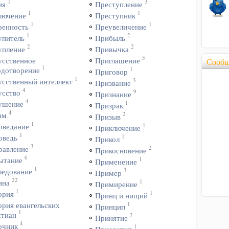
1
3
ия
Преступление
1
1
лючение
Преступник
1
1
ренность
Преувеличение
1
2
упитель
Прибыль
2
2
упление
Привычка
3
усственное
Приглашение
Сообщ
1
1
одотворение
Приговор
1
3
усственный интеллект
Призвание
4
9
усство
Признание
4
1
ушение
Призрак
4
2
ам
Призыв
1
1
оведание
Приключение
1
1
оведь
Прикол
3
2
равление
Прикосновение
6
1
ытание
Применение
1
3
ледование
Пример
22
1
ина
Примирение
1
1
ория
Принц и нищий
1
ория евангельских
Принцип
1
стиан
2
Принятие
4
очник
1