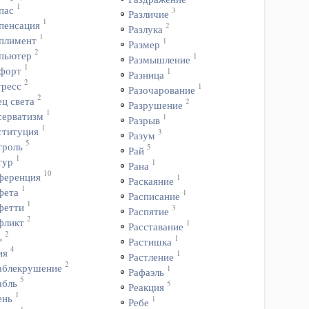
1
пас
3
Различие
1
пенсация
2
Разлука
1
плимент
1
Размер
2
пьютер
1
Размышление
1
форт
1
Разница
2
гресс
1
Разочарование
2
ц света
2
Разрушение
1
серватизм
1
Разрыв
1
ституция
3
Разум
5
троль
5
Рай
1
тур
1
Рана
10
ференция
1
Раскаяние
1
фета
1
Расписание
1
фетти
3
Распятие
2
фликт
1
Расставание
2
ь
1
Растишка
4
ия
1
Растление
2
аблекрушение
1
Рафаэль
5
абль
5
Реакция
1
ень
1
Ребе