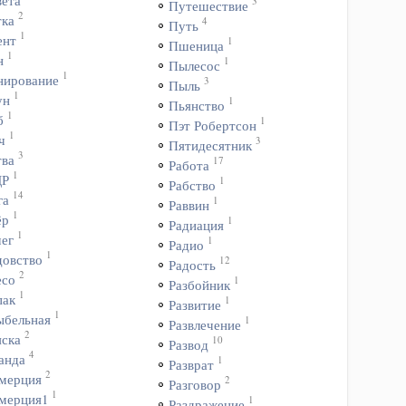
вета
3
Путешествие
2
тка
4
Путь
1
ент
1
Пшеница
1
н
1
Пылесос
1
нирование
3
Пыль
1
ун
1
Пьянство
1
б
1
Пэт Робертсон
1
ч
3
Пятидесятник
3
тва
17
Работа
1
ДР
1
Рабство
14
га
1
Раввин
1
ёр
1
Радиация
1
чег
1
Радио
1
довство
12
Радость
2
есо
1
Разбойник
1
пак
1
Развитие
1
ыбельная
1
Развлечение
2
яска
10
Развод
4
анда
1
Разврат
2
мерция
2
Разговор
1
мерция1
1
Раздражение