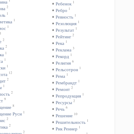
1
зина
1
Ребенок
2
ова
1
Ребро
1
оль
1
Ревность
1
метика
1
Резолюция
1
мос
1
Результат
1
2
Рейтинг
2
е
1
Река
2
ка
3
Реклама
1
жа
1
Рекорд
1
са
6
Религия
1
ски
1
Рельсотрон
12
сота
1
Рема
2
дит
1
Рембрандт
1
м
2
Ремонт
2
пость
1
Репродукция
9
ст
2
Ресурсы
8
щение
6
Речь
1
щение Руси
10
Решение
2
зис
1
Решительность
2
тика
1
Рик Реннер
2
вопролитие
1