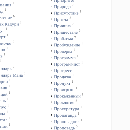
Приоритет
1
язания
7
Природа
1
од
1
Присутствие
6
еление
2
Притча
1
ак Кадури
2
Причина
1
уа
3
Пришествие
1
урт
9
Проблема
1
риолет
1
Пробуждение
1
ино
1
Проверка
1
нь
1
Программа
1
1
Программист
2
ендарь
1
Прогресс
1
ендарь Майа
1
Продажа
1
ории
1
Продукт
1
ьвин
1
Проигрыш
1
ьций
1
Прокаженный
1
ень
2
Проклятие
1
пус
1
Прокуратура
1
ада
1
Пропаганда
1
итал
1
Проповедник
1
итан
5
Проповедь