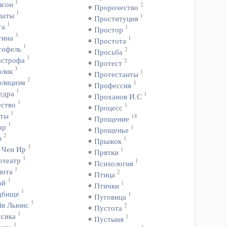
1
лсон
2
Пророчество
1
паты
1
Проституция
1
та
1
Простор
3
тина
1
Простота
1
тофель
2
Просьба
1
астрофа
2
Протест
3
олик
1
Протестанты
2
олицизм
3
Профессия
1
едра
1
Проханов И.С
1
ество
1
Процесс
1
ьты
18
Прощение
1
ар
1
Прощенье
2
в
1
Прыжок
1
 Чен Ир
1
Прятки
1
отеатр
1
Психология
1
лота
2
Птица
3
ай
1
Птички
1
дбище
1
Пуговица
1
йв Льюис
2
Пустота
1
ссика
1
Пустыня
1