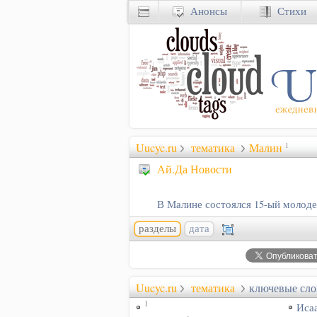
Анонсы
Стихи
Uucyc.ru
тематика
Малин
1
Ай.Да Новости
В Малине состоялся 15-ый моло
разделы
дата
Uucyc.ru
тематика
ключевые сло
1
Иса