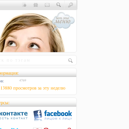
ормация:
в:
4769
813880 просмотров за эту неделю
урсы: