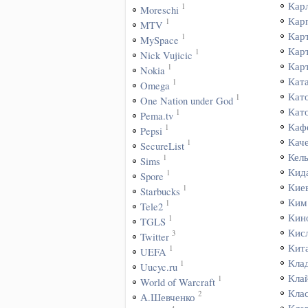
Кар
1
Moreschi
Кар
1
MTV
Кар
1
MySpace
Кар
1
Nick Vujicic
Кар
1
Nokia
Кат
1
Omega
Кат
1
One Nation under God
Кат
1
Pema.tv
Каф
1
Pepsi
Кач
1
SecureList
Кел
1
Sims
Кид
1
Spore
Кие
1
Starbucks
Ким
1
Tele2
Кин
1
TGLS
Кис
3
Twitter
Кит
1
UEFA
Кла
1
Uucyc.ru
Кла
1
World of Warcraft
Кла
2
А.Шевченко