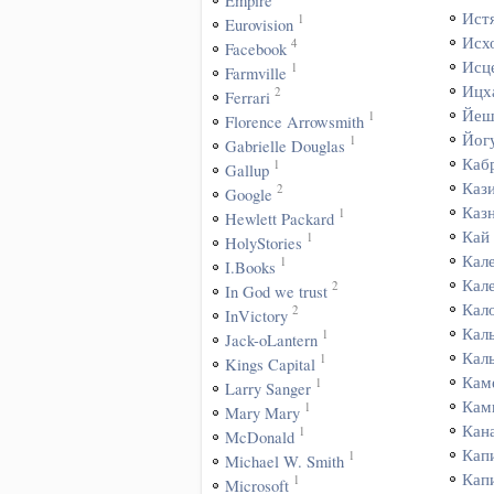
Empire
Ист
1
Eurovision
Исх
4
Facebook
Исц
1
Farmville
Ицх
2
Ferrari
Йеш
1
Florence Arrowsmith
Йог
1
Gabrielle Douglas
Каб
1
Gallup
Каз
2
Google
Каз
1
Hewlett Packard
Кай
1
HolyStories
Кал
1
I.Books
Кал
2
In God we trust
Кал
2
InVictory
Кал
1
Jack-oLantern
Кал
1
Kings Capital
Кам
1
Larry Sanger
Кам
1
Mary Mary
Кан
1
McDonald
Кап
1
Michael W. Smith
Кап
1
Microsoft