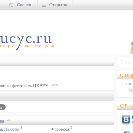
Сценки
Открытки
Q.Инф
тэго
дежный фестиваль ЦХВЕУ
[Лагерь]
1
Q.Рес
ва
1780
1
2
ак Ньютон
Пресса