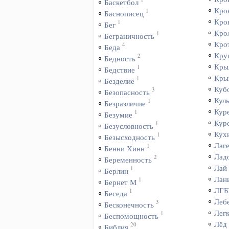
Баскетбол
Кро
1
Баснописец
Кро
1
Бег
Кро
1
Беграничность
Кро
4
Беда
Кру
2
Бедность
Кры
1
Бедствие
Кры
1
Безделие
Куб
3
Безопасность
Куль
1
Безразличие
Кур
1
Безумие
Кур
1
Безусловность
Кух
1
Безысходность
Лаг
1
Бенни Хинн
Лад
2
Беременность
Лай
1
Берлин
Лан
1
Бернет М
ЛГБ
1
Беседа
Леб
3
Бесконечность
Лег
1
Беспомощность
Лёд
20
Библия