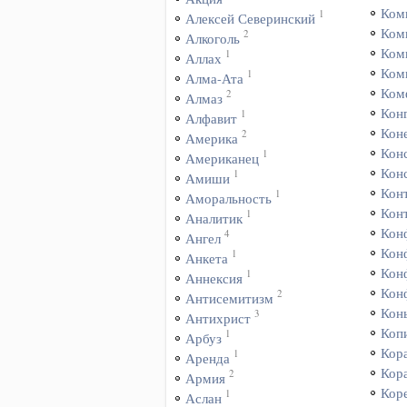
Ком
1
Алексей Северинский
Ком
2
Алкоголь
Ком
1
Аллах
Ком
1
Алма-Ата
Ком
2
Алмаз
Кон
1
Алфавит
Коне
2
Америка
Кон
1
Американец
Кон
1
Амиши
Кон
1
Аморальность
Кон
1
Аналитик
Кон
4
Ангел
Кон
1
Анкета
Кон
1
Аннексия
Кон
2
Антисемитизм
Кон
3
Антихрист
Коп
1
Арбуз
Кор
1
Аренда
Кор
2
Армия
Кор
1
Аслан