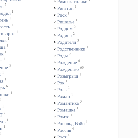
Римо-католики
2
вь
1
Рингтон
1
кодил
1
Риск
1
лень
1
Ришелье
1
тость
2
Роддом
1
говорот
2
Родина
1
лов
3
Родители
1
ша
1
Родственники
1
ок
2
Роды
1
т
6
Рождение
3
ение
60
Рождество
1
с
1
Розыгрыш
1
ня
1
Рок
6
ерь
2
Роль
1
ошки
1
Роман
1
3
Романтика
1
ь
1
Ромашка
2
Т
1
Ромэо
1
едь
1
Рональд Вэйн
1
ко
6
Россия
1
4
Рост