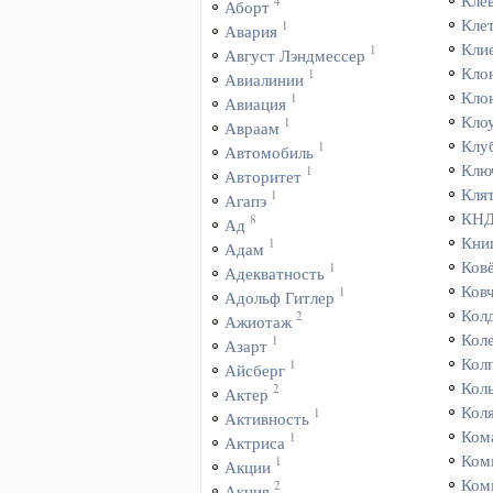
Кле
4
Аборт
Кле
1
Авария
Кли
1
Август Лэндмессер
Кло
1
Авиалинии
Кло
1
Авиация
Кло
1
Авраам
Клу
1
Автомобиль
Клю
1
Авторитет
Кля
1
Агапэ
КН
8
Ад
Кни
1
Адам
Ков
1
Адекватность
Ков
1
Адольф Гитлер
Кол
2
Ажиотаж
Кол
1
Азарт
Кол
1
Айсберг
Кол
2
Актер
Кол
1
Активность
Ком
1
Актриса
Ком
1
Акции
Ком
2
Акция