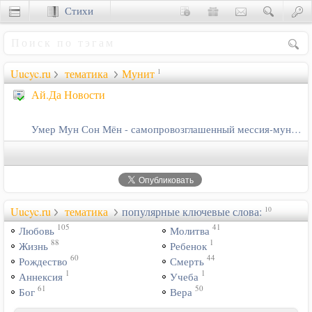
Стихи
Сценки
Uucyc.ru
тематика
Мунит
1
Ай.Да Новости
Умер Мун Сон Мён - самопровозглашенный мессия-мунист
Uucyc.ru
тематика
популярные ключевые слова:
10
105
41
Любовь
Молитва
88
1
Жизнь
Ребенок
60
44
Рождество
Смерть
1
1
Аннексия
Учеба
61
50
Бог
Вера