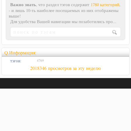
Важно знать
, что раздел тэгов содержит
1780 категорий
,
- и лишь 10-ть наиболее посещаемых из них отображены
выше!
Для удобства Вашей навигации мы позаботились про...
Q.Информация:
тэгов:
4769
2018346 просмотров за эту неделю