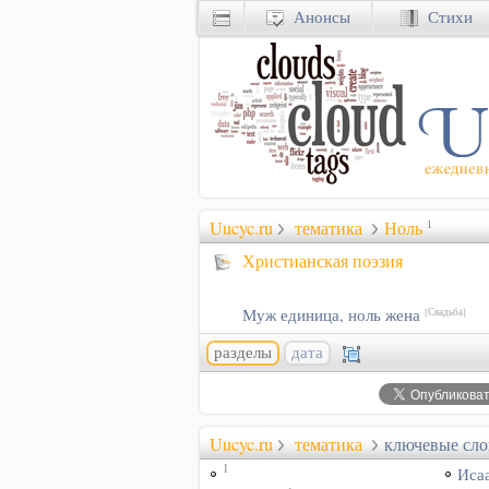
Анонсы
Стихи
Uucyc.ru
тематика
Ноль
1
Христианская поэзия
Муж единица, ноль жена
[Свадьба]
разделы
дата
Uucyc.ru
тематика
ключевые сло
1
Иса