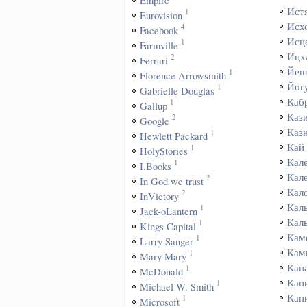
Empire
Ист
1
Eurovision
Исх
4
Facebook
Исц
1
Farmville
Ицх
2
Ferrari
Йеш
1
Florence Arrowsmith
Йог
1
Gabrielle Douglas
Каб
1
Gallup
Каз
2
Google
Каз
1
Hewlett Packard
Кай
1
HolyStories
Кал
1
I.Books
Кал
2
In God we trust
Кал
2
InVictory
Кал
1
Jack-oLantern
Кал
1
Kings Capital
Кам
1
Larry Sanger
Кам
1
Mary Mary
Кан
1
McDonald
Кап
1
Michael W. Smith
Кап
1
Microsoft