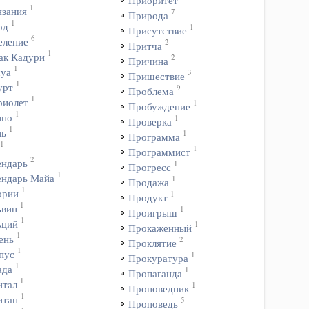
Приоритет
1
язания
7
Природа
1
од
1
Присутствие
6
еление
2
Притча
1
ак Кадури
2
Причина
1
уа
3
Пришествие
1
урт
9
Проблема
1
риолет
1
Пробуждение
1
ино
1
Проверка
1
нь
1
Программа
1
1
Программист
2
ендарь
1
Прогресс
1
ендарь Майа
1
Продажа
1
ории
1
Продукт
1
ьвин
1
Проигрыш
1
ьций
1
Прокаженный
1
ень
2
Проклятие
1
пус
1
Прокуратура
1
ада
1
Пропаганда
1
итал
1
Проповедник
1
итан
5
Проповедь