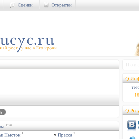
Сценки
Открытки
Q.Инф
тэго
1
Q.Рес
ва
1780
1
2
ак Ньютон
Пресса