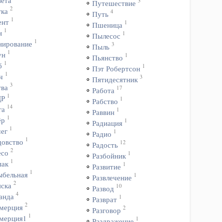
вета
3
Путешествие
2
тка
4
Путь
1
ент
1
Пшеница
1
н
1
Пылесос
1
нирование
3
Пыль
1
ун
1
Пьянство
1
б
1
Пэт Робертсон
1
ч
3
Пятидесятник
3
тва
17
Работа
1
ДР
1
Рабство
14
га
1
Раввин
1
ёр
1
Радиация
1
чег
1
Радио
1
довство
12
Радость
2
есо
1
Разбойник
1
пак
1
Развитие
1
ыбельная
1
Развлечение
2
яска
10
Развод
4
анда
1
Разврат
2
мерция
2
Разговор
1
мерция1
1
Раздражение