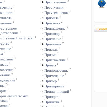
1
3
ия
Преступление
1
1
лючение
Преступник
1
1
ренность
Преувеличение
1
2
упитель
Прибыль
2
2
упление
Привычка
3
усственное
Приглашение
Сообщ
1
1
одотворение
Приговор
1
3
усственный интеллект
Призвание
4
9
усство
Признание
4
1
ушение
Призрак
4
2
ам
Призыв
1
1
оведание
Приключение
1
1
оведь
Прикол
3
2
равление
Прикосновение
6
1
ытание
Применение
1
3
ледование
Пример
22
1
ина
Примирение
1
1
ория
Принц и нищий
1
ория евангельских
Принцип
1
стиан
2
Принятие
4
очник
1