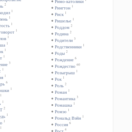
Римо-католики
2
вь
1
Рингтон
1
кодил
1
Риск
1
лень
1
Ришелье
1
тость
2
Роддом
1
говорот
2
Родина
1
лов
3
Родители
1
ша
1
Родственники
1
ок
2
Роды
1
т
6
Рождение
3
ение
60
Рождество
1
с
1
Розыгрыш
1
ня
1
Рок
6
ерь
2
Роль
1
ошки
1
Роман
1
3
Романтика
1
ь
1
Ромашка
2
Т
1
Ромэо
1
едь
1
Рональд Вэйн
1
ко
6
Россия
1
4
Рост