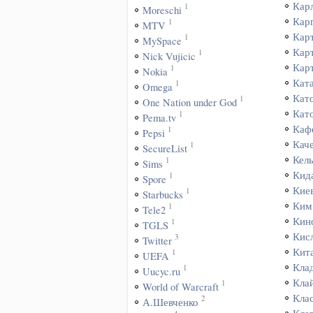
Кар
1
Moreschi
Кар
1
MTV
Кар
1
MySpace
Кар
1
Nick Vujicic
Кар
1
Nokia
Кат
1
Omega
Кат
1
One Nation under God
Кат
1
Pema.tv
Каф
1
Pepsi
Кач
1
SecureList
Кел
1
Sims
Кид
1
Spore
Кие
1
Starbucks
Ким
1
Tele2
Кин
1
TGLS
Кис
3
Twitter
Кит
1
UEFA
Кла
1
Uucyc.ru
Кла
1
World of Warcraft
Кла
2
А.Шевченко