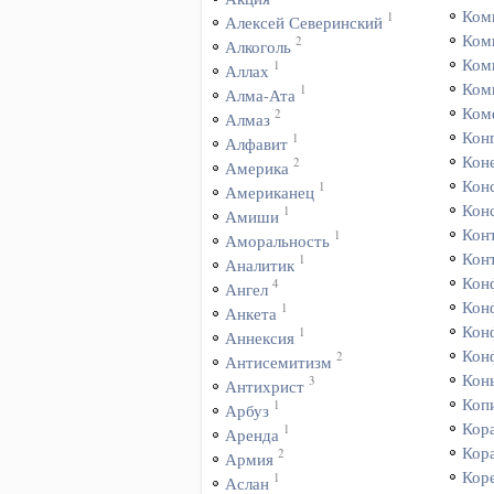
Ком
1
Алексей Северинский
Ком
2
Алкоголь
Ком
1
Аллах
Ком
1
Алма-Ата
Ком
2
Алмаз
Кон
1
Алфавит
Коне
2
Америка
Кон
1
Американец
Кон
1
Амиши
Кон
1
Аморальность
Кон
1
Аналитик
Кон
4
Ангел
Кон
1
Анкета
Кон
1
Аннексия
Кон
2
Антисемитизм
Кон
3
Антихрист
Коп
1
Арбуз
Кор
1
Аренда
Кор
2
Армия
Кор
1
Аслан