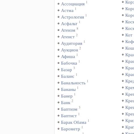
Кор
1
Ассоциация
Кор
1
Астма
Кор
1
Астрология
Кос
1
Асфальт
Кос
8
Атеизм
Кот
2
Атеист
Коф
1
Аудитория
Кош
2
Аукцион
Кра
1
Афиша
Кра
1
Бабочка
Кра
3
Базар
Кра
1
Баланс
Кре
1
Банальность
Кре
1
Бананы
Кре
1
Банер
Кре
2
Банк
Кре
3
Баптизм
Кре
1
Баптист
Кри
1
Барак Обама
Кри
1
Барометр
Кро
1