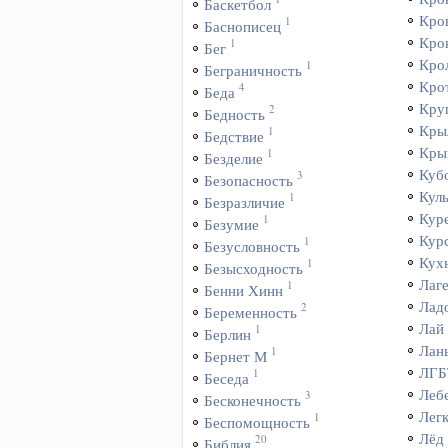
Баскетбол
Кро
1
Баснописец
Кро
1
Бег
Кро
1
Беграничность
Кро
4
Беда
Кру
2
Бедность
Кры
1
Бедствие
Кры
1
Безделие
Куб
3
Безопасность
Куль
1
Безразличие
Кур
1
Безумие
Кур
1
Безусловность
Кух
1
Безысходность
Лаг
1
Бенни Хинн
Лад
2
Беременность
Лай
1
Берлин
Лан
1
Бернет М
ЛГБ
1
Беседа
Леб
3
Бесконечность
Лег
1
Беспомощность
Лёд
20
Библия