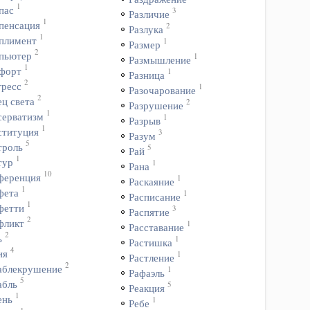
1
пас
3
Различие
1
пенсация
2
Разлука
1
плимент
1
Размер
2
пьютер
1
Размышление
1
форт
1
Разница
2
гресс
1
Разочарование
2
ц света
2
Разрушение
1
серватизм
1
Разрыв
1
ституция
3
Разум
5
троль
5
Рай
1
тур
1
Рана
10
ференция
1
Раскаяние
1
фета
1
Расписание
1
фетти
3
Распятие
2
фликт
1
Расставание
2
ь
1
Растишка
4
ия
1
Растление
2
аблекрушение
1
Рафаэль
5
абль
5
Реакция
1
ень
1
Ребе