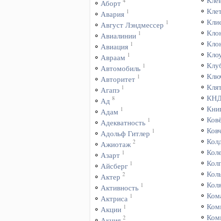
Кле
4
Аборт
Кле
1
Авария
Кли
1
Август Лэндмессер
Кло
1
Авиалинии
Кло
1
Авиация
Кло
1
Авраам
Клу
1
Автомобиль
Клю
1
Авторитет
Кля
1
Агапэ
КН
8
Ад
Кни
1
Адам
Ков
1
Адекватность
Ков
1
Адольф Гитлер
Кол
2
Ажиотаж
Кол
1
Азарт
Кол
1
Айсберг
Кол
2
Актер
Кол
1
Активность
Ком
1
Актриса
Ком
1
Акции
Ком
2
Акция