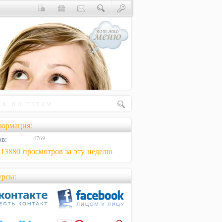
ормация:
в:
4769
813880 просмотров за эту неделю
урсы: