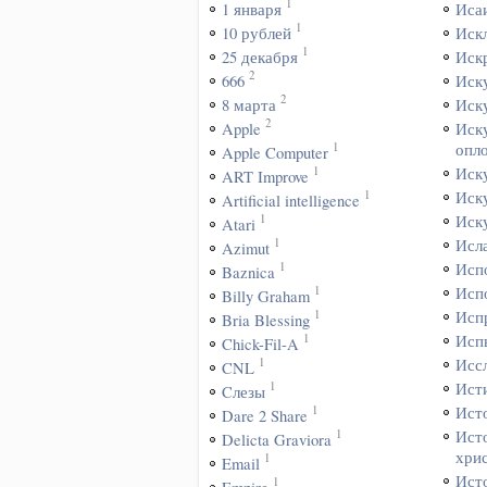
1
1 января
Иса
1
10 рублей
Иск
1
25 декабря
Иск
2
666
Иск
2
8 марта
Иск
2
Apple
Иск
1
опл
Apple Computer
1
Иск
ART Improve
1
Иск
Artificial intelligence
1
Иск
Atari
1
Исл
Azimut
1
Исп
Baznica
1
Исп
Billy Graham
1
Исп
Bria Blessing
1
Исп
Chick-Fil-A
1
Исс
CNL
1
Ист
Cлезы
1
Ист
Dare 2 Share
1
Ист
Delicta Graviora
хри
1
Email
Ист
1