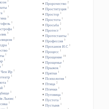
1
лсон
2
Пророчество
1
паты
1
Проституция
1
та
1
Простор
3
тина
1
Простота
1
тофель
2
Просьба
1
астрофа
2
Протест
3
олик
1
Протестанты
2
олицизм
3
Профессия
1
едра
1
Проханов И.С
1
ество
1
Процесс
1
ьты
18
Прощение
1
ар
1
Прощенье
2
в
1
Прыжок
1
 Чен Ир
1
Прятки
1
отеатр
1
Психология
1
лота
2
Птица
3
ай
1
Птички
1
дбище
1
Пуговица
1
йв Льюис
2
Пустота
1
ссика
1
Пустыня
1