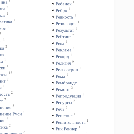
1
зина
1
Ребенок
2
ова
1
Ребро
1
оль
1
Ревность
1
метика
1
Резолюция
1
мос
1
Результат
1
2
Рейтинг
2
е
1
Река
2
ка
3
Реклама
1
жа
1
Рекорд
1
са
6
Религия
1
ски
1
Рельсотрон
12
сота
1
Рема
2
дит
1
Рембрандт
1
м
2
Ремонт
2
пость
1
Репродукция
9
ст
2
Ресурсы
8
щение
6
Речь
1
щение Руси
10
Решение
2
зис
1
Решительность
2
тика
1
Рик Реннер
2
вопролитие
1