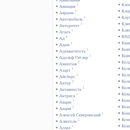
Кло
1
Авиация
Кло
1
Авраам
Клу
1
Автомобиль
Клю
1
Авторитет
Кля
1
Агапэ
КН
8
Ад
Кни
1
Адам
Ков
1
Адекватность
Ков
1
Адольф Гитлер
Кол
2
Ажиотаж
Кол
1
Азарт
Кол
1
Айсберг
Кол
2
Актер
Кол
1
Активность
Ком
1
Актриса
Ком
1
Акции
Ком
2
Акция
Ком
1
Алексей Северинский
Ком
2
Алкоголь
Ком
1
Аллах