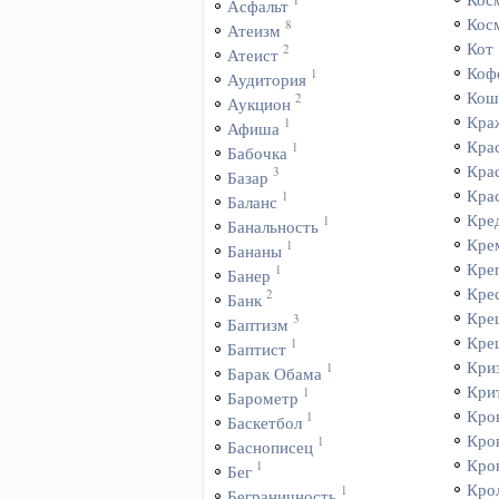
Асфальт
Кос
8
Атеизм
Кот
2
Атеист
Коф
1
Аудитория
Кош
2
Аукцион
Кра
1
Афиша
Кра
1
Бабочка
Кра
3
Базар
Кра
1
Баланс
Кре
1
Банальность
Кре
1
Бананы
Кре
1
Банер
Кре
2
Банк
Кре
3
Баптизм
Кре
1
Баптист
Кри
1
Барак Обама
Кри
1
Барометр
Кро
1
Баскетбол
Кро
1
Баснописец
Кро
1
Бег
Кро
1
Беграничность