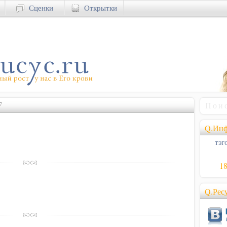
Сценки
Открытки
7
Q.Инф
тэго
1
Q.Рес