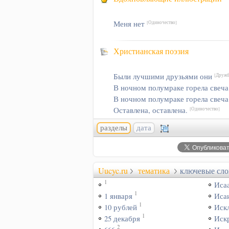
Меня нет
[Одиночество]
Христианская поэзия
Были лучшими друзьями они
[Дружб
В ночном полумраке горела свеч
В ночном полумраке горела свеч
Оставлена, оставлена.
[Одиночество]
разделы
дата
Uucyc.ru
тематика
ключевые сло
1
Иса
1
1 января
Иса
1
10 рублей
Иск
1
25 декабря
Иск
2