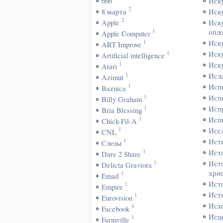
666
Иск
2
8 марта
Иск
2
Apple
Иск
1
опл
Apple Computer
1
Иск
ART Improve
1
Иск
Artificial intelligence
1
Иск
Atari
1
Исл
Azimut
1
Исп
Baznica
1
Исп
Billy Graham
1
Исп
Bria Blessing
1
Исп
Chick-Fil-A
1
Исс
CNL
1
Ист
Cлезы
1
Ист
Dare 2 Share
1
Ист
Delicta Graviora
хри
1
Email
Ист
1
Empire
Ист
1
Eurovision
Исх
4
Facebook
Исц
1
Farmville