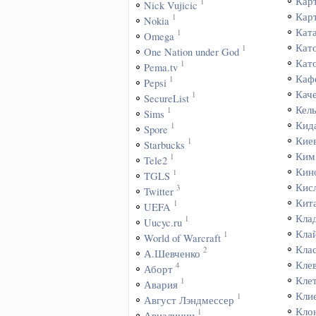
Кар
1
Nick Vujicic
Кар
1
Nokia
Кат
1
Omega
Кат
1
One Nation under God
Кат
1
Pema.tv
Каф
1
Pepsi
Кач
1
SecureList
Кел
1
Sims
Кид
1
Spore
Кие
1
Starbucks
Ким
1
Tele2
Кин
1
TGLS
Кис
3
Twitter
Кит
1
UEFA
Кла
1
Uucyc.ru
Кла
1
World of Warcraft
Кла
2
А.Шевченко
Кле
4
Аборт
Кле
1
Авария
Кли
1
Август Лэндмессер
Кло
1
Авиалинии