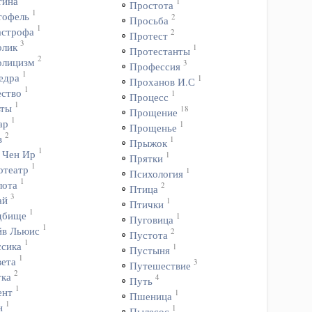
тина
1
Простота
1
тофель
2
Просьба
1
астрофа
2
Протест
3
олик
1
Протестанты
2
олицизм
3
Профессия
1
едра
1
Проханов И.С
1
ество
1
Процесс
1
ьты
18
Прощение
1
ар
1
Прощенье
2
в
1
Прыжок
1
 Чен Ир
1
Прятки
1
отеатр
1
Психология
1
лота
2
Птица
3
ай
1
Птички
1
дбище
1
Пуговица
1
йв Льюис
2
Пустота
1
ссика
1
Пустыня
1
вета
3
Путешествие
2
тка
4
Путь
1
ент
1
Пшеница
1
н
1
Пылесос