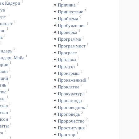
1
ак Кадури
2
Причина
1
уа
3
Пришествие
1
урт
9
Проблема
1
риолет
1
Пробуждение
1
ино
1
Проверка
1
нь
1
Программа
1
1
Программист
2
ендарь
1
Прогресс
1
ендарь Майа
1
Продажа
1
ории
1
Продукт
1
ьвин
1
Проигрыш
1
ьций
1
Прокаженный
1
ень
2
Проклятие
1
пус
1
Прокуратура
1
ада
1
Пропаганда
1
итал
1
Проповедник
1
итан
5
Проповедь
1
лсон
2
Пророчество
1
паты
1
Проституция
1
та
1
Простор
3