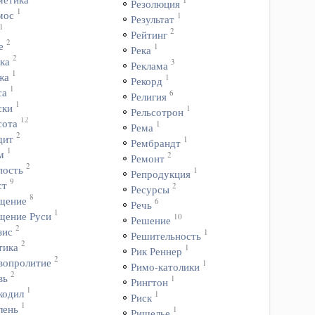
Резолюция
1
мос
1
Результат
1
2
Рейтинг
2
е
1
Река
2
ка
3
Реклама
1
жа
1
Рекорд
1
са
6
Религия
1
ски
1
Рельсотрон
12
сота
1
Рема
2
дит
1
Рембрандт
1
м
2
Ремонт
2
пость
1
Репродукция
9
ст
2
Ресурсы
8
щение
6
Речь
1
щение Руси
10
Решение
2
зис
1
Решительность
2
тика
1
Рик Реннер
2
вопролитие
1
Римо-католики
2
вь
1
Рингтон
1
кодил
1
Риск
1
лень
1
Ришелье