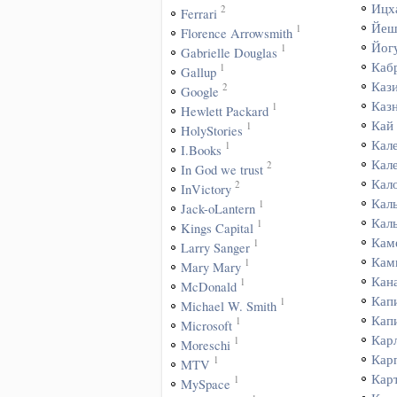
Ицх
2
Ferrari
Йеш
1
Florence Arrowsmith
Йог
1
Gabrielle Douglas
Каб
1
Gallup
Каз
2
Google
Каз
1
Hewlett Packard
Кай
1
HolyStories
Кал
1
I.Books
Кал
2
In God we trust
Кал
2
InVictory
Кал
1
Jack-oLantern
Кал
1
Kings Capital
Кам
1
Larry Sanger
Кам
1
Mary Mary
Кан
1
McDonald
Кап
1
Michael W. Smith
Кап
1
Microsoft
Кар
1
Moreschi
Кар
1
MTV
Кар
1
MySpace