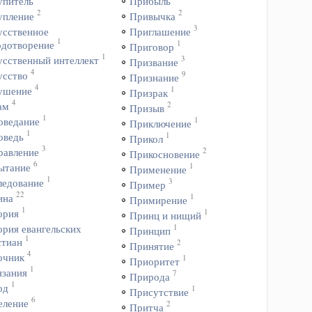
упитель
Прибыль
2
2
упление
Привычка
3
усственное
Приглашение
1
1
одотворение
Приговор
1
3
усственный интеллект
Призвание
4
9
усство
Признание
4
1
ушение
Призрак
4
2
ам
Призыв
1
1
оведание
Приключение
1
1
оведь
Прикол
3
2
равление
Прикосновение
6
1
ытание
Применение
1
3
ледование
Пример
22
1
ина
Примирение
1
1
ория
Принц и нищий
1
ория евангельских
Принцип
1
стиан
2
Принятие
4
очник
1
Приоритет
1
язания
7
Природа
1
од
1
Присутствие
6
еление
2
Притча