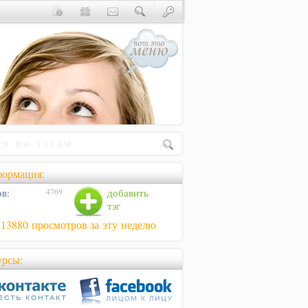
ормация:
в:
добавить
4769
тэг
813880 просмотров за эту неделю
урсы: