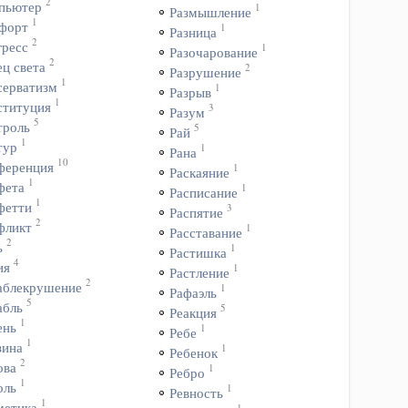
2
пьютер
1
Размышление
1
форт
1
Разница
2
гресс
1
Разочарование
2
ц света
2
Разрушение
1
серватизм
1
Разрыв
1
ституция
3
Разум
5
троль
5
Рай
1
тур
1
Рана
10
ференция
1
Раскаяние
1
фета
1
Расписание
1
фетти
3
Распятие
2
фликт
1
Расставание
2
ь
1
Растишка
4
ия
1
Растление
2
аблекрушение
1
Рафаэль
5
абль
5
Реакция
1
ень
1
Ребе
1
зина
1
Ребенок
2
ова
1
Ребро
1
оль
1
Ревность
1
метика
1