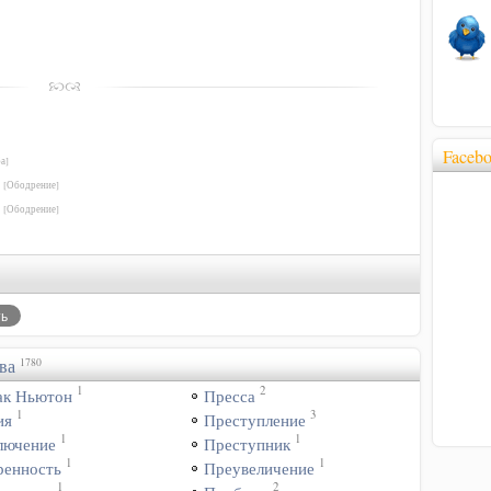
Faceb
а]
а
[Ободрение]
а
[Ободрение]
ва
1780
1
2
ак Ньютон
Пресса
1
3
ия
Преступление
1
1
лючение
Преступник
1
1
ренность
Преувеличение
1
2