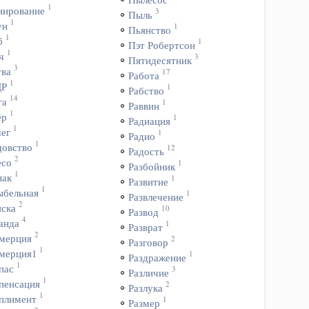
1
нирование
3
Пыль
1
ун
1
Пьянство
1
б
1
Пэт Робертсон
1
ч
3
Пятидесятник
3
тва
17
Работа
1
ДР
1
Рабство
14
га
1
Раввин
1
ёр
1
Радиация
1
чег
1
Радио
1
довство
12
Радость
2
есо
1
Разбойник
1
пак
1
Развитие
1
ыбельная
1
Развлечение
2
яска
10
Развод
4
анда
1
Разврат
2
мерция
2
Разговор
1
мерция1
1
Раздражение
1
пас
3
Различие
1
пенсация
2
Разлука
1
плимент
1
Размер