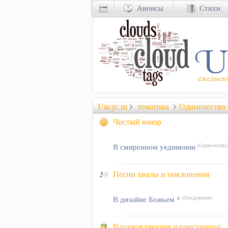
Анонсы
Стихи
Uucyc.ru
тематика
Одиночество
Чистый юмор
В смиренном уединении
[Одиночество]
Песни хвалы и поклонения
В дизайне Божьем *
[Ободряющие]
Вдохновляющие иллюстрации