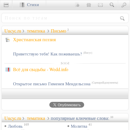
Стихи
Сценки
Uucyc.ru
тематика
Письмо
2
Христианская поэзия
Приветствую тебя! Как поживаешь?
[Иисус]
Всё для свадьбы - Wedd.info
Открытое письмо Гименея Мендельсона
[Сценарий|документы]
Uucyc.ru
тематика
популярные ключевые слова:
10
105
41
Любовь
Молитва