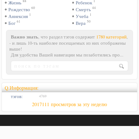
88
1
Жизнь
Ребенок
60
44
Рождество
Смерть
1
1
Аннексия
Учеба
61
50
Бог
Вера
Важно знать
, что раздел тэгов содержит
1780 категорий
,
- и лишь 10-ть наиболее посещаемых из них отображены
выше!
Для удобства Вашей навигации мы позаботились про...
Q.Информация:
тэгов:
4769
2017111 просмотров за эту неделю