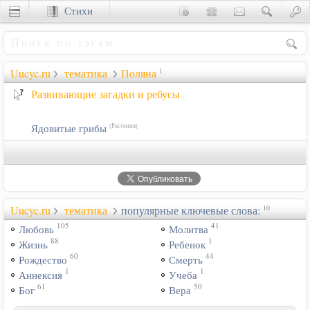
Стихи
Сценки
Uucyc.ru
тематика
Поляна
1
Развивающие загадки и ребусы
Ядовитые грибы
[Растения]
Uucyc.ru
тематика
популярные ключевые слова:
10
105
41
Любовь
Молитва
88
1
Жизнь
Ребенок
60
44
Рождество
Смерть
1
1
Аннексия
Учеба
61
50
Бог
Вера