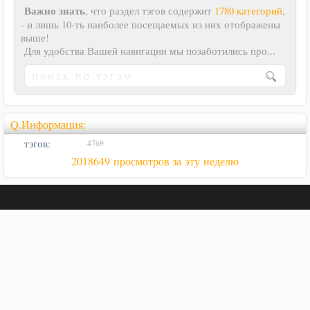
Важно знать
, что раздел тэгов содержит
1780 категорий
,
- и лишь 10-ть наиболее посещаемых из них отображены
выше!
Для удобства Вашей навигации мы позаботились про...
Q.Информация:
тэгов:
4769
2018649 просмотров за эту неделю