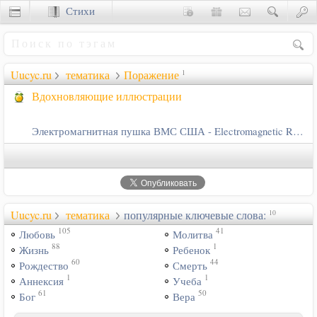
Стихи
Сценки
Uucyc.ru
тематика
Поражение
1
Вдохновляющие иллюстрации
Электромагнитная пушка ВМС США - Electromagnetic Railgun
Uucyc.ru
тематика
популярные ключевые слова:
10
105
41
Любовь
Молитва
88
1
Жизнь
Ребенок
60
44
Рождество
Смерть
1
1
Аннексия
Учеба
61
50
Бог
Вера