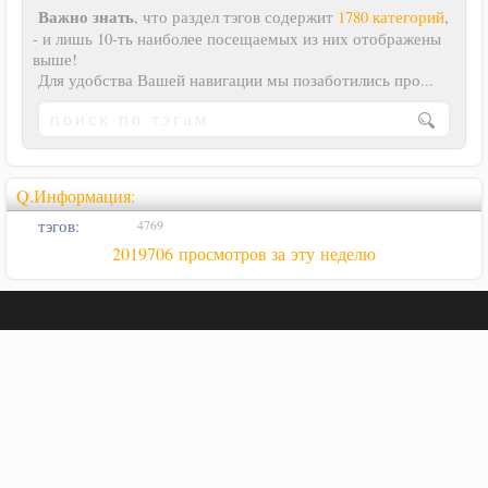
Важно знать
, что раздел тэгов содержит
1780 категорий
,
- и лишь 10-ть наиболее посещаемых из них отображены
выше!
Для удобства Вашей навигации мы позаботились про...
Q.Информация:
тэгов:
4769
2019706 просмотров за эту неделю