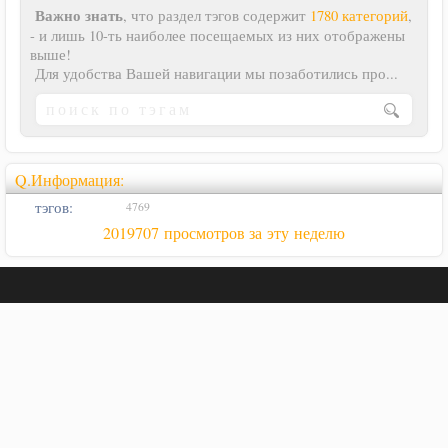
Важно знать
, что раздел тэгов содержит
1780 категорий
,
- и лишь 10-ть наиболее посещаемых из них отображены
выше!
Для удобства Вашей навигации мы позаботились про...
Q.Информация:
тэгов:
4769
2019707 просмотров за эту неделю