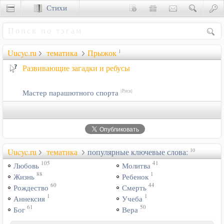
Стихи
Сценки
Uucyc.ru
тематика
Прыжок
1
Развивающие загадки и ребусы
Мастер парашютного спорта
[Риск]
Uucyc.ru
тематика
популярные ключевые слова:
10
105
41
Любовь
Молитва
88
1
Жизнь
Ребенок
60
44
Рождество
Смерть
1
1
Аннексия
Учеба
61
50
Бог
Вера