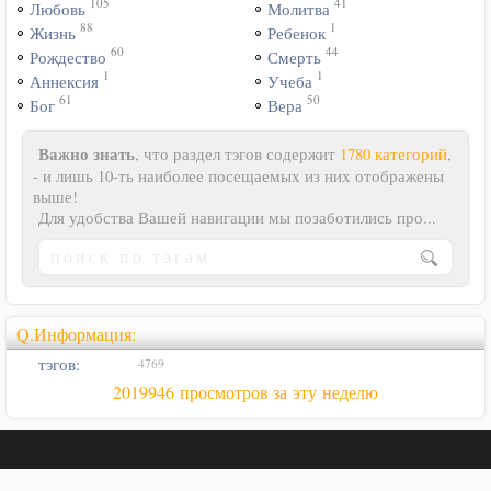
105
41
Любовь
Молитва
88
1
Жизнь
Ребенок
60
44
Рождество
Смерть
1
1
Аннексия
Учеба
61
50
Бог
Вера
Важно знать
, что раздел тэгов содержит
1780 категорий
,
- и лишь 10-ть наиболее посещаемых из них отображены
выше!
Для удобства Вашей навигации мы позаботились про...
Q.Информация:
тэгов:
4769
2019946 просмотров за эту неделю