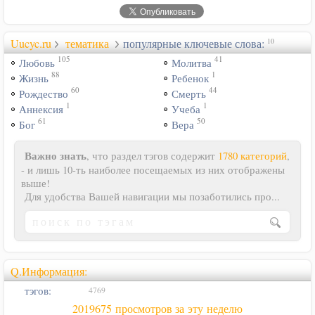
Uucyc.ru
тематика
популярные ключевые слова:
10
105
41
Любовь
Молитва
88
1
Жизнь
Ребенок
60
44
Рождество
Смерть
1
1
Аннексия
Учеба
61
50
Бог
Вера
Важно знать
, что раздел тэгов содержит
1780 категорий
,
- и лишь 10-ть наиболее посещаемых из них отображены
выше!
Для удобства Вашей навигации мы позаботились про...
Q.Информация:
тэгов:
4769
2019675 просмотров за эту неделю