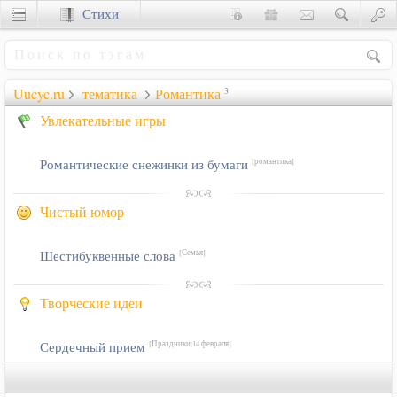
Стихи
Сценки
Uucyc.ru
тематика
Романтика
3
Увлекательные игры
Романтические снежинки из бумаги
[романтика]
Чистый юмор
Шестибуквенные слова
[Семья]
Творческие идеи
Сердечный прием
[Праздники|14 февраля]