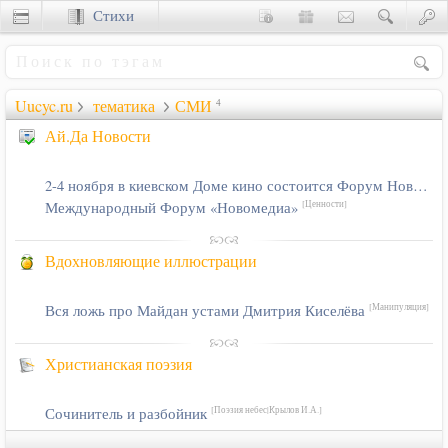
Стихи
Сценки
Uucyc.ru
тематика
СМИ
4
Ай.Да Новости
2-4 ноября в киевском Доме кино состоится Форум Новомедиа
Международный Форум «Новомедиа»
[Ценности]
Вдохновляющие иллюстрации
Вся ложь про Майдан устами Дмитрия Киселёва
[Манипуляция]
Христианская поэзия
Сочинитель и разбойник
[Поэзия небес|Крылов И.А.]