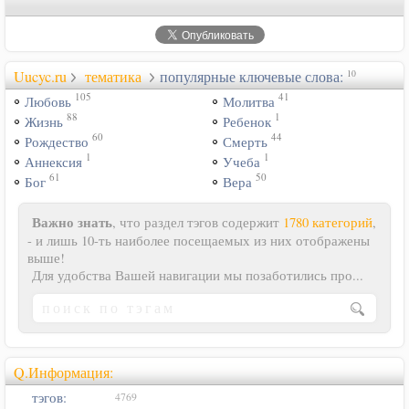
Uucyc.ru
тематика
популярные ключевые слова:
10
105
41
Любовь
Молитва
88
1
Жизнь
Ребенок
60
44
Рождество
Смерть
1
1
Аннексия
Учеба
61
50
Бог
Вера
Важно знать
, что раздел тэгов содержит
1780 категорий
,
- и лишь 10-ть наиболее посещаемых из них отображены
выше!
Для удобства Вашей навигации мы позаботились про...
Q.Информация:
тэгов:
4769