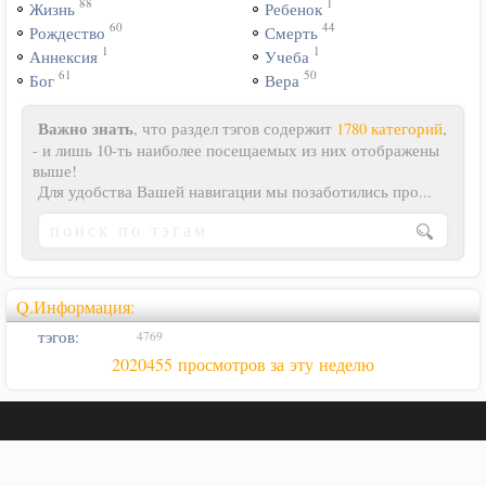
88
1
Жизнь
Ребенок
60
44
Рождество
Смерть
1
1
Аннексия
Учеба
61
50
Бог
Вера
Важно знать
, что раздел тэгов содержит
1780 категорий
,
- и лишь 10-ть наиболее посещаемых из них отображены
выше!
Для удобства Вашей навигации мы позаботились про...
Q.Информация:
тэгов:
4769
2020455 просмотров за эту неделю