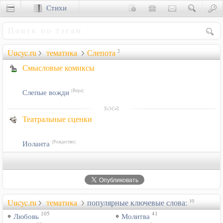
Стихи
Сценки
Uucyc.ru
тематика
Слепота
2
Смысловые комиксы
Слепые вожди
[Вера]
Театральные сценки
Иоланта
[Рождество]
Uucyc.ru
тематика
популярные ключевые слова:
10
105
41
Любовь
Молитва