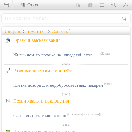
Стихи
Сценки
Uucyc.ru
тематика
Совесть
5
Фразы и высказывания
Жизнь чем-то похожа на ‘шведский стол’….
[Жизнь]
Развивающие загадки и ребусы
Клетка позора для недобросовестных пекарей
[Хлеб]
Песни хвалы и поклонения
Слышал ли ты голос в ночи
[Отношения [Бог и человек]]
Вдохновляющие иллюстрации