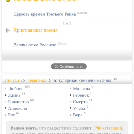
Церковь времен Третьего Рейха
[Совесть]
Христианская поэзия
Величают ее Россиею
[Россия]
Uucyc.ru
тематика
популярные ключевые слова:
10
105
41
Любовь
Молитва
88
1
Жизнь
Ребенок
60
44
Рождество
Смерть
1
1
Аннексия
Учеба
61
50
Бог
Вера
Важно знать
, что раздел тэгов содержит
1780 категорий
,
- и лишь 10-ть наиболее посещаемых из них отображены