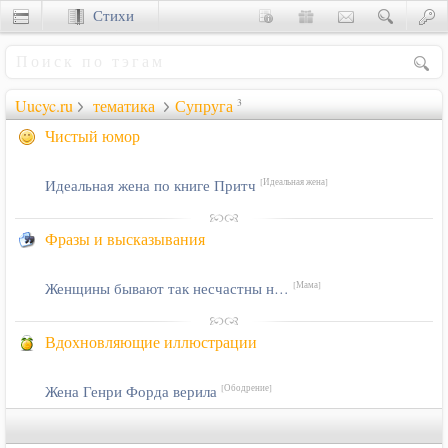
Стихи
Сценки
Uucyc.ru
тематика
Супруга
3
Чистый юмор
Идеальная жена по книге Притч
[Идеальная жена]
Фразы и высказывания
Женщины бывают так несчастны н…
[Мама]
Вдохновляющие иллюстрации
Жена Генри Форда верила
[Ободрение]