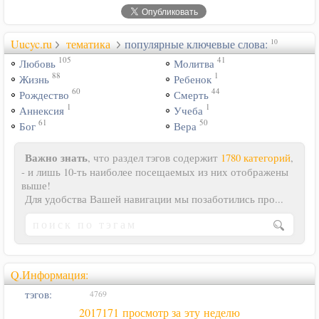
Uucyc.ru
тематика
популярные ключевые слова:
10
105
41
Любовь
Молитва
88
1
Жизнь
Ребенок
60
44
Рождество
Смерть
1
1
Аннексия
Учеба
61
50
Бог
Вера
Важно знать
, что раздел тэгов содержит
1780 категорий
,
- и лишь 10-ть наиболее посещаемых из них отображены
выше!
Для удобства Вашей навигации мы позаботились про...
Q.Информация:
тэгов:
4769
2017171 просмотр за эту неделю