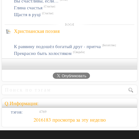
Вы счастливы, если…
Глина счастья
[Счастье]
Щастя в руці
[Счастье]
Христианская поэзия
К раввину подошёл богатый друг - притча
[Богатство]
Прекрасно быть холостяком
[Свадьба]
Q.Информация:
тэгов:
4769
2016183 просмотра за эту неделю