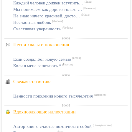
Каждый человек должен вступить…
[Брак]
Мы понимаем как дорого только …
[Ценность]
Не знаю ничего красивей, досто…
[Мама]
Несчастная любовь
[Любовь]
Счастливая уверенность
[Любовь]
Песни хвалы и поклонения
Если создал Бог новую семью
[Семья]
Коли в мене запитають *
[Радость]
Свежая статистика
Ценности поколения нового тысячелетия
[Ценности]
Вдохновляющие иллюстрации
Автор книг о счастье покончила с собой
[Самоубийство]
[Если]