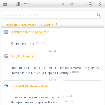
Стихи
Сценки
Uucyc.ru
тематика
Счастье
19
Поучительные рассказы
Колесо счастья
[Рассказы]
Ай.Да Новости
Интервью: Инна Маркович - счастливая мама вот уже семь раз
Наставление Шимона Переса Путину
[Влияние]
Фразы и высказывания
Брак не делает человека счастл…
[Счастье]
Избери что-либо кроме Бога иск…
[Счастье]