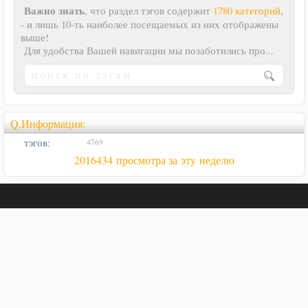
Важно знать
, что раздел тэгов содержит
1780 категорий
,
- и лишь 10-ть наиболее посещаемых из них отображены
выше!
Для удобства Вашей навигации мы позаботились про...
Q.Информация:
тэгов:
4769
2016434 просмотра за эту неделю