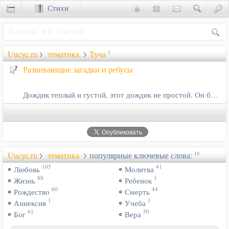
Стихи
Сценки
Uucyc.ru
тематика
Туча
1
Развивающие загадки и ребусы
Дождик теплый и густой, этот дождик не простой. Он без туч, без…
Uucyc.ru
тематика
популярные ключевые слова:
10
105
41
Любовь
Молитва
88
1
Жизнь
Ребенок
60
44
Рождество
Смерть
1
1
Аннексия
Учеба
61
50
Бог
Вера