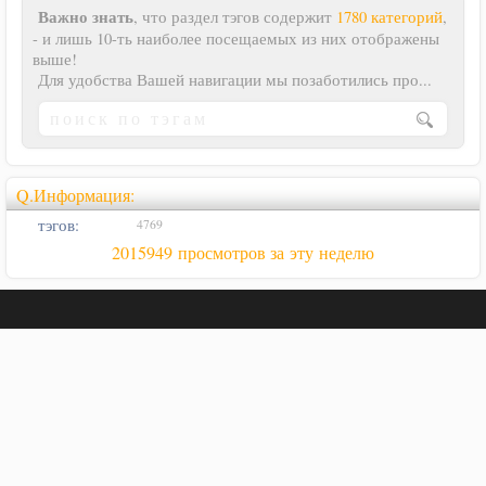
Важно знать
, что раздел тэгов содержит
1780 категорий
,
- и лишь 10-ть наиболее посещаемых из них отображены
выше!
Для удобства Вашей навигации мы позаботились про...
Q.Информация:
тэгов:
4769
2015949 просмотров за эту неделю