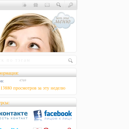
ормация:
в:
4769
813880 просмотров за эту неделю
урсы: