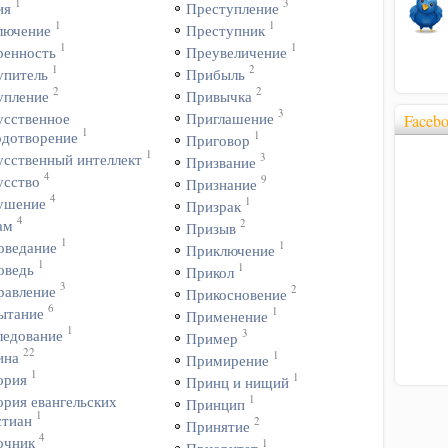
1
3
ия
Преступление
1
1
лючение
Преступник
1
1
ренность
Преувеличение
1
2
упитель
Прибыль
2
2
упление
Привычка
3
усственное
Приглашение
Faceb
1
1
одотворение
Приговор
1
3
усственный интеллект
Призвание
4
9
усство
Признание
4
1
ушение
Призрак
4
2
ам
Призыв
1
1
оведание
Приключение
1
1
оведь
Прикол
3
2
равление
Прикосновение
6
1
ытание
Применение
1
3
ледование
Пример
22
1
ина
Примирение
1
1
ория
Принц и нищий
1
ория евангельских
Принцип
1
стиан
2
Принятие
4
очник
1