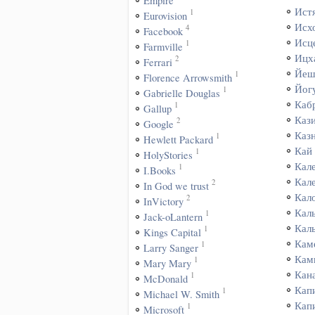
Empire
Ист
1
Eurovision
Исх
4
Facebook
Исц
1
Farmville
Ицх
2
Ferrari
Йеш
1
Florence Arrowsmith
Йог
1
Gabrielle Douglas
Каб
1
Gallup
Каз
2
Google
Каз
1
Hewlett Packard
Кай
1
HolyStories
Кал
1
I.Books
Кал
2
In God we trust
Кал
2
InVictory
Кал
1
Jack-oLantern
Кал
1
Kings Capital
Кам
1
Larry Sanger
Кам
1
Mary Mary
Кан
1
McDonald
Кап
1
Michael W. Smith
Кап
1
Microsoft