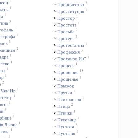
1
лсон
2
Пророчество
1
паты
1
Проституция
1
та
1
Простор
3
тина
1
Простота
1
тофель
2
Просьба
1
астрофа
2
Протест
3
олик
1
Протестанты
2
олицизм
3
Профессия
1
едра
1
Проханов И.С
1
ество
1
Процесс
1
ьты
18
Прощение
1
ар
1
Прощенье
2
в
1
Прыжок
1
 Чен Ир
1
Прятки
1
отеатр
1
Психология
1
лота
2
Птица
3
ай
1
Птички
1
дбище
1
Пуговица
1
йв Льюис
2
Пустота
1
ссика
1
Пустыня
1