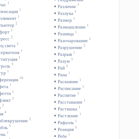
1
пас
3
Различие
1
пенсация
2
Разлука
1
плимент
1
Размер
2
пьютер
1
Размышление
1
форт
1
Разница
2
гресс
1
Разочарование
2
ц света
2
Разрушение
1
серватизм
1
Разрыв
1
ституция
3
Разум
5
троль
5
Рай
1
тур
1
Рана
10
ференция
1
Раскаяние
1
фета
1
Расписание
1
фетти
3
Распятие
2
фликт
1
Расставание
2
ь
1
Растишка
4
ия
1
Растление
2
аблекрушение
1
Рафаэль
5
абль
5
Реакция
1
ень
1
Ребе