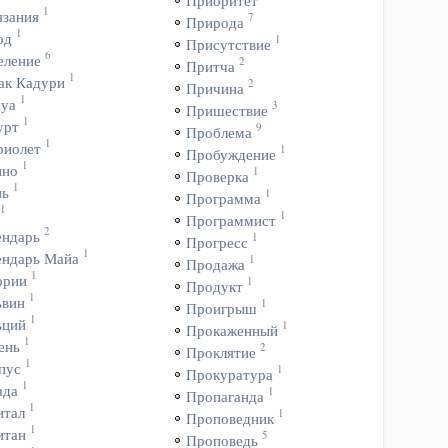
Приоритет
1
язания
7
Природа
1
од
1
Присутствие
6
еление
2
Притча
1
ак Кадури
2
Причина
1
уа
3
Пришествие
1
урт
9
Проблема
1
риолет
1
Пробуждение
1
ино
1
Проверка
1
нь
1
Программа
1
1
Программист
2
ендарь
1
Прогресс
1
ендарь Майа
1
Продажа
1
ории
1
Продукт
1
ьвин
1
Проигрыш
1
ьций
1
Прокаженный
1
ень
2
Проклятие
1
пус
1
Прокуратура
1
ада
1
Пропаганда
1
итал
1
Проповедник
1
итан
5
Проповедь