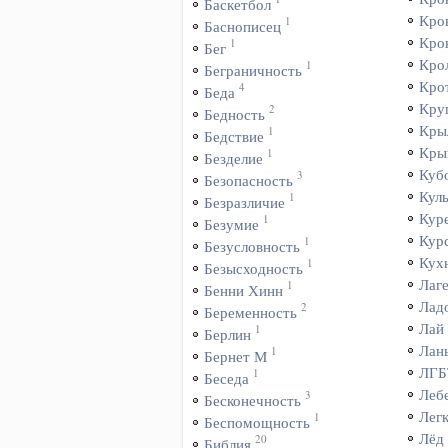
Баскетбол
Кро
1
Баснописец
Кро
1
Бег
Кро
1
Беграничность
Кро
4
Беда
Кру
2
Бедность
Кры
1
Бедствие
Кры
1
Безделие
Куб
3
Безопасность
Куль
1
Безразличие
Кур
1
Безумие
Кур
1
Безусловность
Кух
1
Безысходность
Лаг
1
Бенни Хинн
Лад
2
Беременность
Лай
1
Берлин
Лан
1
Бернет М
ЛГБ
1
Беседа
Леб
3
Бесконечность
Лег
1
Беспомощность
Лёд
20
Библия