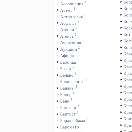
Кор
1
Ассоциация
Кор
1
Астма
Кор
1
Астрология
Кос
1
Асфальт
Кос
8
Атеизм
Кот
2
Атеист
Коф
1
Аудитория
Кош
2
Аукцион
Кра
1
Афиша
Кра
1
Бабочка
Кра
3
Базар
Кра
1
Баланс
Кре
1
Банальность
Кре
1
Бананы
Кре
1
Банер
Кре
2
Банк
Кре
3
Баптизм
Кре
1
Баптист
Кри
1
Барак Обама
Кри
1
Барометр
Кро
1