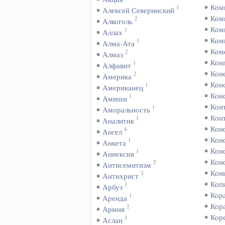
Ком
1
Алексей Северинский
Ком
2
Алкоголь
Ком
1
Аллах
Ком
1
Алма-Ата
Ком
2
Алмаз
Кон
1
Алфавит
Коне
2
Америка
Кон
1
Американец
Кон
1
Амиши
Кон
1
Аморальность
Кон
1
Аналитик
Кон
4
Ангел
Кон
1
Анкета
Кон
1
Аннексия
Кон
2
Антисемитизм
Кон
3
Антихрист
Коп
1
Арбуз
Кор
1
Аренда
Кор
2
Армия
Кор
1
Аслан