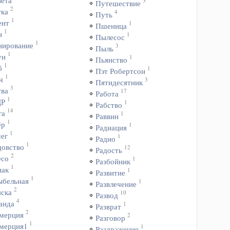
вета
3
Путешествие
2
тка
4
Путь
1
ент
1
Пшеница
1
н
1
Пылесос
1
нирование
3
Пыль
1
ун
1
Пьянство
1
б
1
Пэт Робертсон
1
ч
3
Пятидесятник
3
тва
17
Работа
1
ДР
1
Рабство
14
га
1
Раввин
1
ёр
1
Радиация
1
чег
1
Радио
1
довство
12
Радость
2
есо
1
Разбойник
1
пак
1
Развитие
1
ыбельная
1
Развлечение
2
яска
10
Развод
4
анда
1
Разврат
2
мерция
2
Разговор
1
мерция1
1
Раздражение