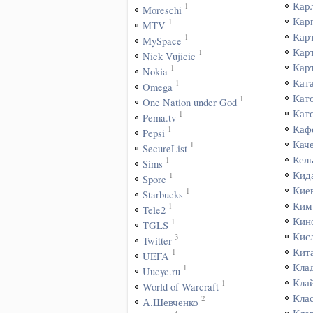
Кар
1
Moreschi
Кар
1
MTV
Кар
1
MySpace
Кар
1
Nick Vujicic
Кар
1
Nokia
Кат
1
Omega
Кат
1
One Nation under God
Кат
1
Pema.tv
Каф
1
Pepsi
Кач
1
SecureList
Кел
1
Sims
Кид
1
Spore
Кие
1
Starbucks
Ким
1
Tele2
Кин
1
TGLS
Кис
3
Twitter
Кит
1
UEFA
Кла
1
Uucyc.ru
Кла
1
World of Warcraft
Кла
2
А.Шевченко