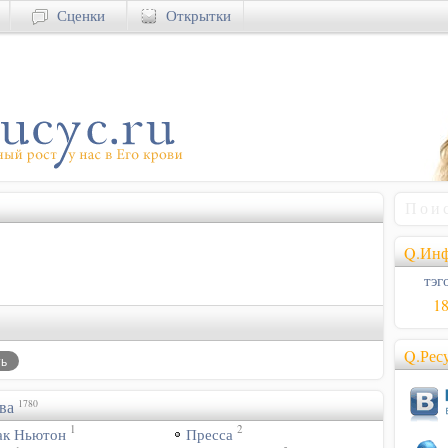
Сценки
Открытки
Q.Инф
тэго
1
Q.Рес
ва
1780
1
2
ак Ньютон
Пресса