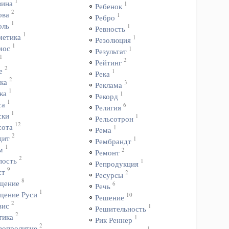
1
зина
1
Ребенок
2
ова
1
Ребро
1
оль
1
Ревность
1
метика
1
Резолюция
1
мос
1
Результат
1
2
Рейтинг
2
е
1
Река
2
ка
3
Реклама
1
жа
1
Рекорд
1
са
6
Религия
1
ски
1
Рельсотрон
12
сота
1
Рема
2
дит
1
Рембрандт
1
м
2
Ремонт
2
пость
1
Репродукция
9
ст
2
Ресурсы
8
щение
6
Речь
1
щение Руси
10
Решение
2
зис
1
Решительность
2
тика
1
Рик Реннер
2
вопролитие
1