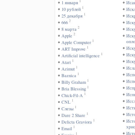
1
1 января
Иса
1
10 рублей
Иск
1
25 декабря
Иск
2
666
Иск
2
8 марта
Иск
2
Apple
Иск
1
опл
Apple Computer
1
Иск
ART Improve
1
Иск
Artificial intelligence
1
Иск
Atari
1
Исл
Azimut
1
Исп
Baznica
1
Исп
Billy Graham
1
Исп
Bria Blessing
1
Исп
Chick-Fil-A
1
Исс
CNL
1
Ист
Cлезы
1
Ист
Dare 2 Share
1
Ист
Delicta Graviora
хри
1
Email
Ист
1