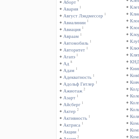
Кле
4
Аборт
Кле
1
Авария
Кли
1
Август Лэндмессер
Кло
1
Авиалинии
Кло
1
Авиация
Кло
1
Авраам
Клу
1
Автомобиль
Клю
1
Авторитет
Кля
1
Агапэ
КН
8
Ад
Кни
1
Адам
Ков
1
Адекватность
Ков
1
Адольф Гитлер
Кол
2
Ажиотаж
Кол
1
Азарт
Кол
1
Айсберг
Кол
2
Актер
Кол
1
Активность
Ком
1
Актриса
Ком
1
Акции
Ком
2
Акция