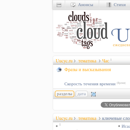
Анонсы
Стихи
Uucyc.ru
тематика
Час
1
Фразы и высказывания
Скорость течения времени
[Время]
разделы
дата
Uucyc.ru
тематика
ключевые сло
1
Иса