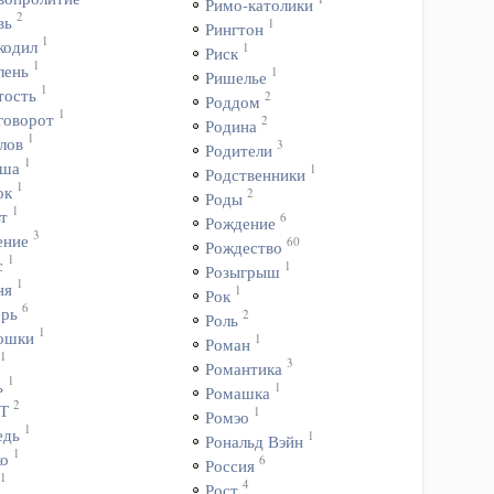
Римо-католики
2
вь
1
Рингтон
1
кодил
1
Риск
1
лень
1
Ришелье
1
тость
2
Роддом
1
говорот
2
Родина
1
лов
3
Родители
1
ша
1
Родственники
1
ок
2
Роды
1
т
6
Рождение
3
ение
60
Рождество
1
с
1
Розыгрыш
1
ня
1
Рок
6
ерь
2
Роль
1
ошки
1
Роман
1
3
Романтика
1
ь
1
Ромашка
2
Т
1
Ромэо
1
едь
1
Рональд Вэйн
1
ко
6
Россия
1
4
Рост