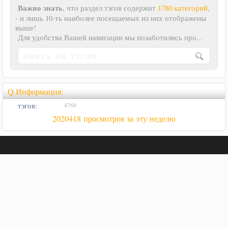
Важно знать
, что раздел тэгов содержит
1780 категорий
,
- и лишь 10-ть наиболее посещаемых из них отображены
выше!
Для удобства Вашей навигации мы позаботились про...
Q.Информация:
тэгов:
4769
2020418 просмотров за эту неделю