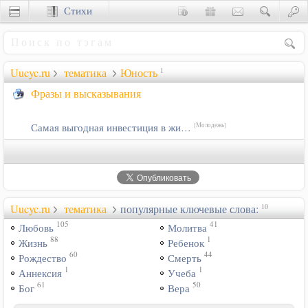
Стихи
Сценки
Uucyc.ru
тематика
Юность
1
Фразы и высказывания
Самая выгодная инвестиция в жи…
[Молодежь]
Uucyc.ru
тематика
популярные ключевые слова:
10
105
41
Любовь
Молитва
88
1
Жизнь
Ребенок
60
44
Рождество
Смерть
1
1
Аннексия
Учеба
61
50
Бог
Вера