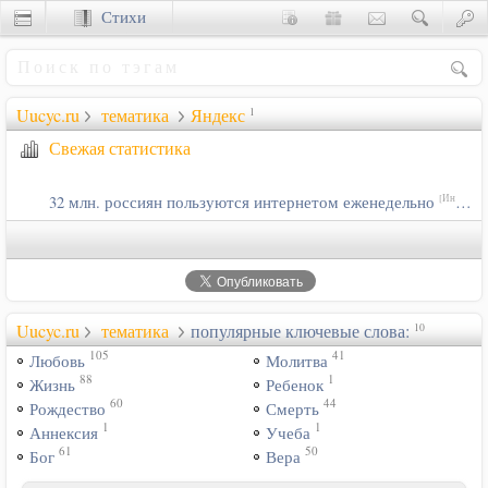
Стихи
Сценки
Uucyc.ru
тематика
Яндекс
1
Свежая статистика
32 млн. россиян пользуются интернетом еженедельно
[Интернет]
Uucyc.ru
тематика
популярные ключевые слова:
10
105
41
Любовь
Молитва
88
1
Жизнь
Ребенок
60
44
Рождество
Смерть
1
1
Аннексия
Учеба
61
50
Бог
Вера