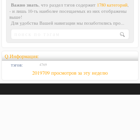
Важно знать
, что раздел тэгов содержит
1780 категорий
,
- и лишь 10-ть наиболее посещаемых из них отображены
выше!
Для удобства Вашей навигации мы позаботились про...
Q.Информация:
тэгов:
4769
2019709 просмотров за эту неделю