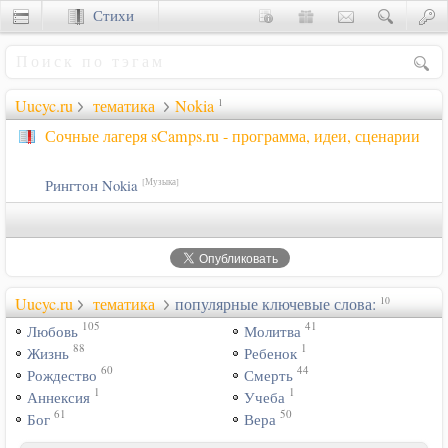
Стихи
Сценки
Uucyc.ru
тематика
Nokia
1
Сочные лагеря sCamps.ru - программа, идеи, сценарии
Рингтон Nokia
[Музыка]
Uucyc.ru
тематика
популярные ключевые слова:
10
105
41
Любовь
Молитва
88
1
Жизнь
Ребенок
60
44
Рождество
Смерть
1
1
Аннексия
Учеба
61
50
Бог
Вера