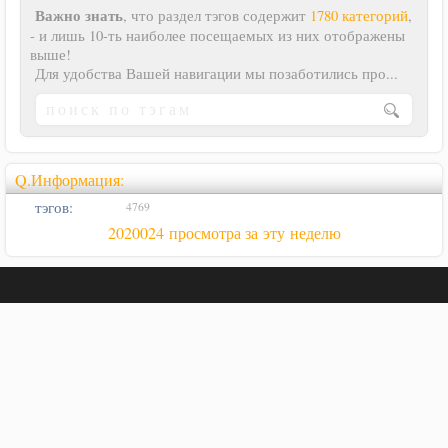
Важно знать
, что раздел тэгов содержит
1780 категорий
,
- и лишь 10-ть наиболее посещаемых из них отображены
выше!
Для удобства Вашей навигации мы позаботились про...
Q.Информация:
тэгов:
4769
2020024 просмотра за эту неделю