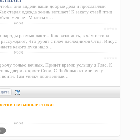
ВЕТШАЕТ
 чтобы они видели ваши добрые дела и прославляли
ак старая одежда жизнь ветшает! К закату стаей птиц
-нибудь мешает Молиться…
а народы размышляют... Как различить, в чём истина
 рассуждают, Что рубят с плеч наследников Отца. Иисус
знаете какого духа надо…
 хочу только вечных, Придёт время; услышу я Глас, К
тель двери откроет Свои, С Любовью ко мне руку
ый войти, Там увижу пронзённые…
дата
чески-связанные стихи: