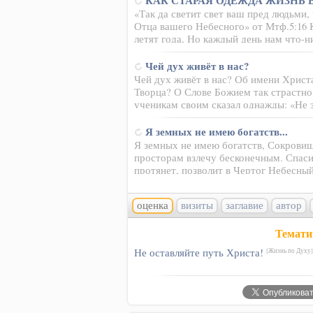
КАК СТАРАЯ ОДЕЖДА ЖИЗНЬ 
«Так да светит свет ваш пред людьми,
Отца вашего Небесного» от Мтф.5:16 К
летят года, Но каждый день нам что
Чей дух живёт в нас?
Чей дух живёт в нас? Об имени Христ
Творца? О Слове Божием так страстно
ученикам своим сказал однажды: «Не 
Я земных не имею богатств...
Я земных не имею богатств, Сокровищ
просторам взлечу бесконечным. Спаси
протянет, позволит в Чертог Небесн
оценка
визиты
заглавие
автор
Темати
Не оставляйте путь Христа!
[Жизнь по Духу]