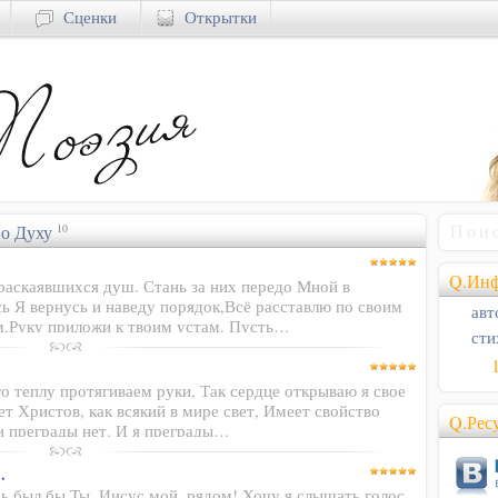
Сценки
Открытки
о Духу
10
Q.Инф
раскаявшихся душ. Стань за них передо Мной в
ь Я вернусь и наведу порядок,Всё расставлю по своим
авт
м.Руку приложи к твоим устам. Пусть…
сти
о теплу протягиваем руки, Так сердце открываю я свое
т Христов, как всякий в мире свет, Имеет свойство
Q.Рес
ти преграды нет. И я преграды…
.
шь был бы Ты, Иисус мой, рядом! Хочу я слышать голос