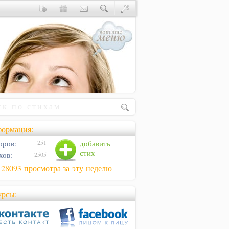
ормация:
оров:
добавить
251
стих
хов:
2505
128093 просмотра за эту неделю
урсы: