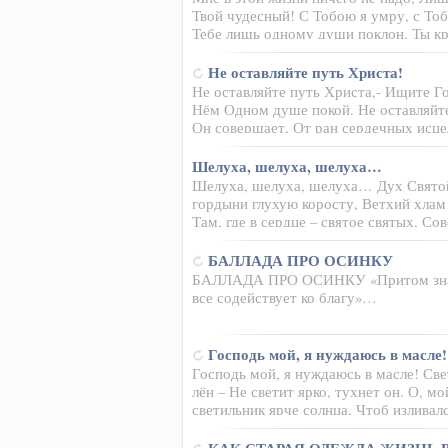
Твой чудесный! С Тобою я умру, с То
Тебе лишь одному души поклон. Ты к
Не оставляйте путь Христа!
Не оставляйте путь Христа,- Ищите Г
Нём Одном душе покой. Не оставляйте
Он совершает, От ран сердечных исц
Шелуха, шелуха, шелуха…
Шелуха, шелуха, шелуха… Дух Святой
гордыни глухую коросту, Ветхий хла
Там, где в сердце – святое святых, С
БАЛЛАДА ПРО ОСИНКУ
БАЛЛАДА ПРО ОСИНКУ «Притом знаем
все содействует ко благу»…
Господь мой, я нуждаюсь в масле!
Господь мой, я нуждаюсь в масле! Св
лён – Не светит ярко, тухнет он. О, м
светильник ярче солнца, Чтоб излива