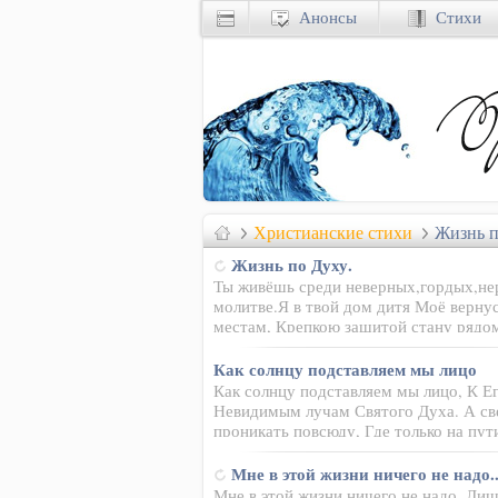
Анонсы
Стихи
Христианские стихи
Жизнь п
Жизнь по Духу.
Ты живёшь среди неверных,гордых,не
молитве.Я в твой дом дитя Моё вернус
местам, Крепкою защитой стану рядо
Как солнцу подставляем мы лицо
Как солнцу подставляем мы лицо, К Ег
Невидимым лучам Святого Духа. А све
проникать повсюду, Где только на пу
Мне в этой жизни ничего не надо..
Мне в этой жизни ничего не надо, Ли