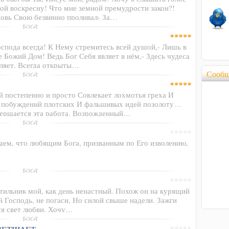
бой воскресну! Что мне земной премудрости закон?!
ровь Свою безвинно проливал- За…
оспода всегда! К Нему стремитесь всей душой,- Лишь в
 Божий Дом! Ведь Бог Себя являет в нём,- Здесь чудеса
еляет. Всегда открыты…
Сообщ
 постепенно и просто Совлекает лохмотья греха И
м побуждений плотских И фальшивых идей позолоту…
овершается эта работа. Возрожденный…
, что любящим Бога, призванным по Его изволению,
етильник мой, как день ненастный. Похож он на курящий
ой Господь, не погаси, Но силой свыше надели. Зажги
лся свет любви. Хочу…