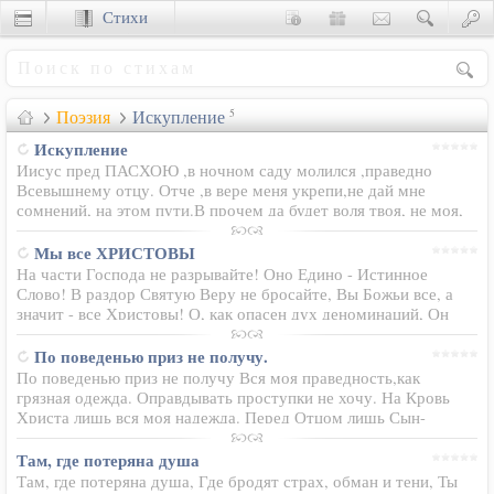
Стихи
Сценки
Поэзия
Искупление
5
Искупление
Иисус пред ПАСХОЮ ,в ночном саду молился ,праведно
Всевышнему отцу. Отче ,в вере меня укрепи,не дай мне
сомнений, на этом пути.В прочем да будет воля твоя, не моя,
Все же готов я закон твой искупить , грехи людей на себя
возложить. В небе…
Мы все ХРИСТОВЫ
На части Господа не разрывайте! Оно Едино - Истинное
Слово! В раздор Святую Веру не бросайте, Вы Божьи все, а
значит - все Христовы! О, как опасен дух деноминаций, Он
словно червь сердца людские гложет... К чему словами Бога
прикрываться…
По поведенью приз не получу.
По поведенью приз не получу Вся моя праведность,как
грязная одежда. Оправдывать проступки не хочу. На Кровь
Христа лишь вся моя надежда. Перед Отцом лишь Сын-
Ходатай мой Во всём моя защита-Агнец Божий Он Кровию
безгрешной и святой Омоет…
Там, где потеряна душа
Там, где потеряна душа, Где бродят страх, обман и тени, Ты