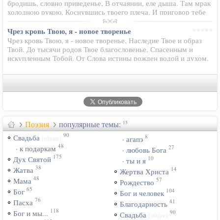
бродишь, словно приведенье, В отчаянии, еле дыша. Там мрак
холодною рукою, Коснувшись твоего плеча, И приговор тебе
шепча, Не расстаётся уж с тобою. Но ты идешь. И сил уж
нет…
Чрез кровь Твою, я - новое творенье
Чрез кровь Твою, я - новое творенье, Наследие Твое и образ
Твой. До тысячи родов Твое благословенье, Спасенным и
искупленным Тобой. От Слова истины рожден водой и духом.
Ты подарил мне жизнь чрез смерть Твою. Не видел того глаз,
не…
Поэзия
популярные темы:
15
90
8
Свадьба
[общие]
· агапэ
48
27
· к подаркам
· любовь Бога
175
10
Дух Святой
· ты и я
38
14
Жатва
Жертва Христа
48
57
Мама
Рождество
65
104
Бог
Бог и человек
76
41
Пасха
Благодарность
118
90
Бог и мы...
Свадьба
[общие]