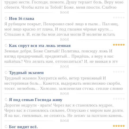
трудно нести. Господи, помоги, Душу терзает боль. Веру мою
сбереги, Чтобы идти за Тобой! Боже, меня прости, Слабую
мою плоть, Дух дай перевести, Чтоб немощь перебороть…
Иов 16 глава
Я рубищем покрыт, Похоронил своё лицо в пыли... Пал ниц,
моё лицо красно от плача, И под глазами чёрные круги....
Страдаю я. И, если бы мои друзья могли В молитве встать
пред Богом за меня, Своих сердец пред Ним не пряча!
Насилья…
Как спрут вся эта ложь земная
Земные дебри, Боже Святый! Политика, повсюду ложь И
взгляд придирчивый, предвзятый... Придёшь, а веру в нас
найдёшь? Что делать нам, отгородиться? И, не вникая в эту
суть Молиться день и ночь молиться И руки до Тебя тянуть.
Отгородиться…
Трудный экзамен
Трудный экзамен Хмурится небо, ветер тревожный И
нестерпимая боль... Кажется, выдержать невозможно скорби,
тоску, нелюбовь... Холодно, заледенелая стужа, сердце словно
в снегу, Мысли угрюмые голову кружат, Вырваться не могу...
Тихо…
Я под сенью Господа живу
Дорогие недруги - враги! Через вас я становлюсь мудрее,
Через вас я становлюсь сильнее, Отпускаю с миром вам долги.
Я на вас, гневливых, не сержусь, Не держу за пазухою камень,
Жаль мне вас, зла ядовитый пламень Жгёт вам душу.... Я же
не…
Бог видит всё.