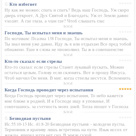
в Моих глазах овца…
Кто избегнет
Ну как же можно; спать и спать? Ведь наш Господь, Уж скоро
дверь откроет, А Дух Святой и Благодать; Уж от Земли давно
уходят. А где глаза, а уши где? Чтоб слышать глас
предупрежденья, И разум где? Чтоб постигать, Слова
святого…
Господи, Ты испытал меня и знаешь
По мотивам: Псалма 138 Господи, Ты испытал меня и знаешь,
Ты знал меня уже давно, Иду ль я или отдыхаю Все пред тобой
обнажено. Еще я слова не промолвил, Ты ж в совершенстве
знал его; Твоя рука всегда над мною Как дивно ведение Твое.
От…
Кто-то сказал: если стрелы
Кто-то сказал: если стрелы Станет лукавый пускать, Можно
остаться целым, Голову если склонять. Вот и прошу Иисуса,
Чтоб научил Он меня, В миг, когда стрелы несутся, Вспомнить
мне эти слова. Не, изловчаясь умело, Пробовать их отражать, –
…
Когда Господь проводит через испытания
Когда Господь проводит через испытания, То небо кажется
мне ближе и родней, И в Господе ищу я упованье, И
сокрушаюсь, за суетность моих дней. Тогда прошу у Господа
прощенья, Что мало сделала труда я для Него. Что часто
думала я о земных…
Безводная пустыня
Ис.55:10-13 Ис. 41:8-20 Безводная пустыня – колодези пусты,
Терновник и крапиву лишь встретишь на пути. Язык иссох от
жажды, вперед идти нет сил. В земле сухой…