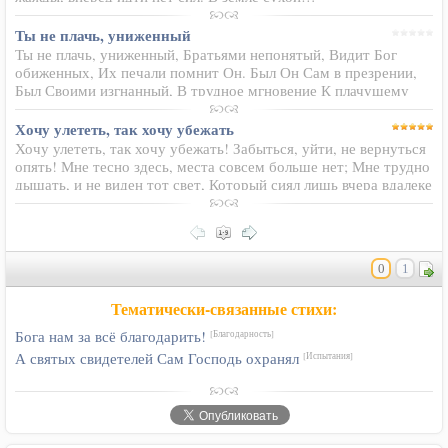
Ты не плачь, униженный
Ты не плачь, униженный, Братьями непонятый, Видит Бог
обиженных, Их печали помнит Он. Был Он Сам в презрении,
Был Своими изгнанный, В трудное мгновение К плачущему
близок Он. Нелегко забытым быть, Но запомни твёрдо то, Что
огнём…
Хочу улететь, так хочу убежать
Хочу улететь, так хочу убежать! Забыться, уйти, не вернуться
опять! Мне тесно здесь, места совсем больше нет; Мне трудно
дышать, и не виден тот свет, Который сиял лишь вчера вдалеке
- Он дал мне надежду, внушал веру мне. Где свет тот…
0
1
Тематически-связанные стихи:
Бога нам за всё благодарить!
[Благодарность]
А святых свидетелей Сам Господь охранял
[Испытания]