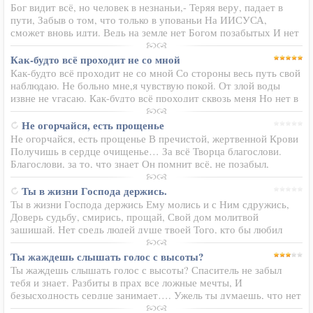
Бог видит всё, но человек в незнаньи,- Теряя веру, падает в
пути, Забыв о том, что только в упованьи На ИИСУСА,
сможет вновь идти. Ведь на земле нет Богом позабытых И нет
отверженных, и нелюбимых нет. Там на кресте, в руках
Святых…
Как-будто всё проходит не со мной
Как-будто всё проходит не со мной Со стороны весь путь свой
наблюдаю. Не больно мне,я чувствую покой. От злой воды
извне не угасаю. Как-будто всё проходит сквозь меня Но нет в
душе обид и горькой боли И Кто-то бережно,мой дух храня,
Не…
Не огорчайся, есть прощенье
Не огорчайся, есть прощенье В пречистой, жертвенной Крови
Получишь в сердце очищенье… За всё Творца благослови.
Благослови, за то, что знает Он помнит всё, не позабыл,
Задачи сложные решает, Ведь за тобой с небес следил. Не
падай в сети…
Ты в жизни Господа держись.
Ты в жизни Господа держись Ему молись и с Ним сдружись,
Доверь судьбу, смирись, прощай, Свой дом молитвой
защищай. Нет средь людей душе твоей Того, кто бы любил
сильней, Чем твой Создатель и Творец Премудрый, Любящий
Отец. То, что не…
Ты жаждешь слышать голос с высоты?
Ты жаждешь слышать голос с высоты? Спаситель не забыл
тебя и знает. Разбиты в прах все ложные мечты, И
безысходность сердце занимает…. Ужель ты думаешь, что нет
скорбям конца, И Бог не слышит горькие рыданья? Как дорога