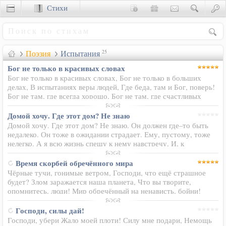
Стихи
Сценки
Поэзия
Испытания
25
Бог не только в красивых словах
Бог не только в красивых словах, Бог не только в больших
делах, В испытаниях веры людей, Где беда, там и Бог, поверь!
Бог не там, где всегда хорошо, Бог не там, где счастливых
полно, Но Он там, где разбиты сердца, Где молитва летит в…
Домой хочу. Где этот дом? Не знаю
Домой хочу. Где этот дом? Не знаю. Он должен где–то быть
недалеко. Он тоже в ожидании страдает. Ему, пустому, тоже
нелегко. А я всю жизнь спешу к нему навстречу, И, к
сожалению, его не нахожу. Что ж ты, чужбина, душу так
калечишь И дом…
Время скорбей обречённого мира
Чёрные тучи, гонимые ветром, Господи, что ещё страшное
будет? Злом заражается наша планета, Что вы творите,
опомнитесь, люди! Мир обречённый на ненависть, бойни!
Кровью испачканы руки и души. Брат убивает брата сегодня,
Мир человеческий…
Господи, силы дай!
Господи, убери Жало моей плоти! Силу мне подари, Немощь