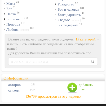
48
57
Мама
Рождество
65
104
Бог
Бог и человек
76
41
Пасха
Благодарность
118
90
Бог и мы...
Свадьба
[общие]
113
48
Природа
· к подаркам
106
Любовь
[общие]
Важно знать
, что раздел стихов содержит
15 категорий
, -
и лишь 10-ть наиболее посещаемых из них отображены
выше!
Для удобства Вашей навигации мы позаботились про...
Q.Информация:
авторов:
добавить
251
стих
стихов:
2505
136739 просмотров за эту неделю