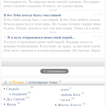
благодарности. Ты окружил меня святой охраною, Ты одарил
меня судьбой отрадною! Я много лет влачил жизнь
бесполезную, Водоворот кружил меня над бездною... Но Ты
достал меня из…
Я без Тебя хотела быть счастливой
Я без Тебя хотела быть счастливой, И без Тебя любить хотела.
Искала радости я в этом мире, Но только больше сердце лишь
болело. Порой, казалось, вот она жар-птица, Удача уж в моих
руках. Но вновь менялись обстоятельства и лица, Не…
Я в путь отправлялся ненастной порой...
Я в путь отправлялся ненастной порой: Владыку искал за
морями безбрежными, В пустыне, во льдах, за высокой горой,
При свете дневном и ночами кромешными. Но тщетно. Нигде
Вседержителя нет. В дальнейшем, казалось нелепым хождение.
Как…
Поэзия
популярные темы:
15
90
8
Свадьба
[общие]
· агапэ
48
27
· к подаркам
· любовь Бога
175
10
Дух Святой
· ты и я
38
14
Жатва
Жертва Христа