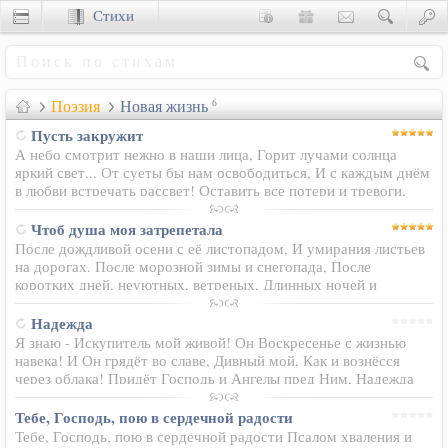
Стихи
Сценки
Поэзия
Новая жизнь
6
Пусть закружит
А небо смотрит нежно в наши лица, Горит лучами солнца
яркий свет... От суеты бы нам освободиться, И с каждым днём
в любви встречать рассвет! Оставить все потери и тревоги,
Обиды все развеять на ветру... Отбросив спешность,
вспомнить вдруг…
Чтоб душа моя затрепетала
После дождливой осени с её листопадом, И умирания листьев
на дорогах. После морозной зимы и снегопада, После
коротких дней, неуютных, ветреных, Длинных ночей и
короткого света, Дай мне, Боже, вновь и вновь Пробуждаться с
весной! Где…
Надежда
Я знаю - Искупитель мой живой! Он Воскресенье с жизнью
навека! И Он грядёт во славе, Дивный мой, Как и вознёсся
через облака! Придёт Господь и Ангелы пред Ним, Надежда
наша, искупленья Свет! И, дай нам Бог, дождёмся, устоим...
Проходит…
Тебе, Господь, пою в сердечной радости
Тебе, Господь, пою в сердечной радости Псалом хваления и