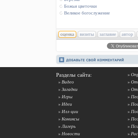
Божьи цветочки
Великое богослужение
оценка
визиты
заглавие
автор
Разделы сайта:
Оп
»
Видео
От
»
»
Загадки
От
»
»
Игры
Пе
»
»
Идеи
По
»
»
Илл-ции
По
»
»
Комиксы
По
»
»
Лагерь
Пс
»
»
Новости
Рас
»
»