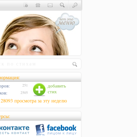
ормация:
оров:
добавить
251
стих
хов:
2505
128093 просмотра за эту неделю
урсы: