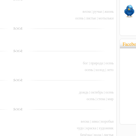
весна
|
ручьи
|
жизнь
осень
|
листья
|
мотыльки
Faceb
бог
|
природа
|
осень
осень
|
холод
|
лето
дождь
|
октябрь
|
осень
осень
|
стена
|
мир
весна
|
зима
|
воробьи
чудо
|
краска
|
художник
берёзка
|
вода
|
листья