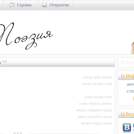
Сценки
Открытки
а
113
Q.Инф
ветер
|
дни
|
листья
авт
осень
|
листья
|
клён
сти
осень
|
ветки
|
тени
осень
|
берёзы
|
небеса
весна
|
ожидание
|
душа
Q.Рес
зима
|
усталость
|
весна
песня
|
птицы
|
хвала