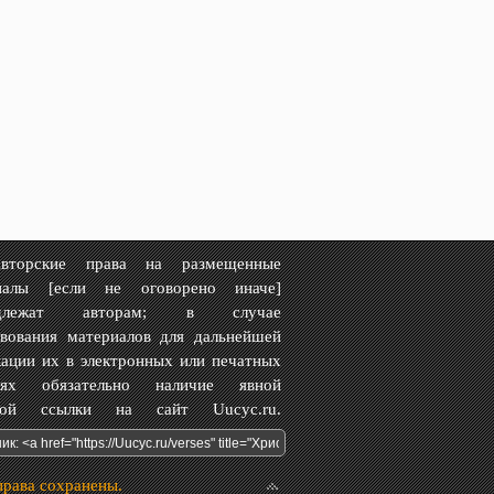
рские права на размещенные
иалы [если не оговорено иначе]
адлежат авторам; в случае
твования материалов для дальнейшей
ации их в электронных или печатных
иях обязательно наличие явной
вной ссылки на сайт Uucyc.ru.
права сохранены.