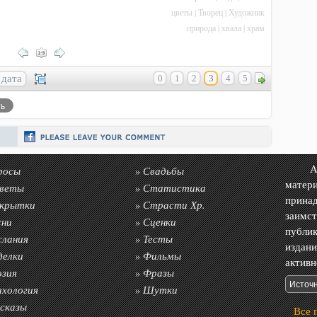
цветы
|
Творец
|
Художник
природа
|
хвала
|
храм
дата
0
1
2
3
4
5
росы
Свадьбы
Авто
»
матер
веты
Статистика
»
прин
крытки
Страсти Хр.
»
заимс
сни
Сценки
»
публик
слания
Тесты
»
издан
делки
Фильмы
»
акти
эзия
Фразы
»
ихология
Шутки
»
сказы
Все 