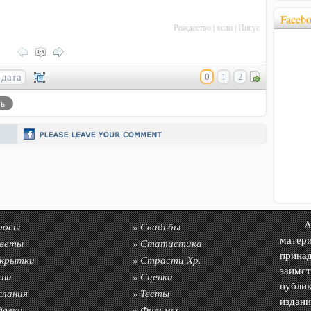
Faceb
Рождество
|
ясли
|
Иисус
дата
0
1
2
росы
Свадьбы
Авто
»
матер
веты
Статистика
»
прин
крытки
Страсти Хр.
»
заимс
сни
Сценки
»
публик
слания
Тесты
»
издан
делки
Фильмы
»