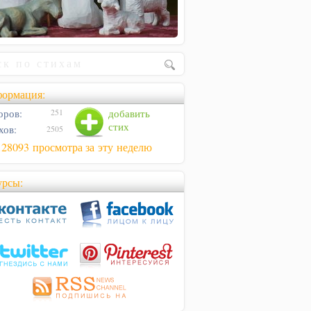
ормация:
оров:
добавить
251
стих
хов:
2505
128093 просмотра за эту неделю
урсы: