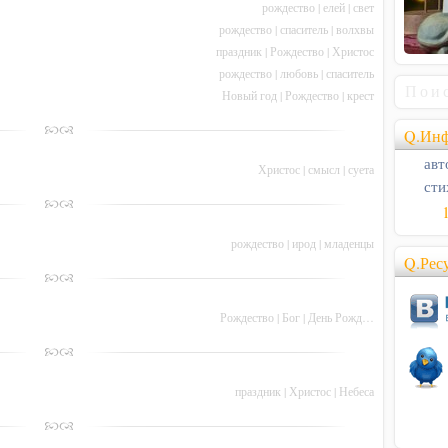
рождество
|
елей
|
свет
рождество
|
спаситель
|
волхвы
праздник
|
Рождество
|
Христос
рождество
|
любовь
|
спаситель
Новый год
|
Рождество
|
крест
Q.Инф
авт
Христос
|
смысл
|
суета
сти
рождество
|
ирод
|
младенцы
Q.Рес
Рождество
|
Бог
|
День Рожд…
праздник
|
Христос
|
Небеса