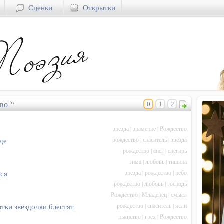
Сценки
Открытки
во
57
0
1
2
звезда
|
знамение
|
Рождество
рождество
|
спаситель
|
звезда
де
рождество
|
снег
|
снегирь
зима
|
любовь
|
тишина
звезда
|
рождество
|
небо
лся
рождество
|
любовь
|
господь
Рождество
|
Младенец
|
смысл
рождество
|
спаситель
|
ясли
тки звёздочки блестят
пьянство
|
грех
|
Рождество