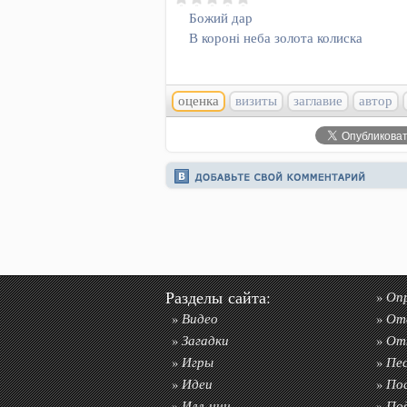
Божий дар
В коронi неба золота колиска
оценка
визиты
заглавие
автор
Разделы сайта:
Оп
»
Видео
От
»
»
Загадки
От
»
»
Игры
Пе
»
»
Идеи
По
»
»
Илл-ции
По
»
»