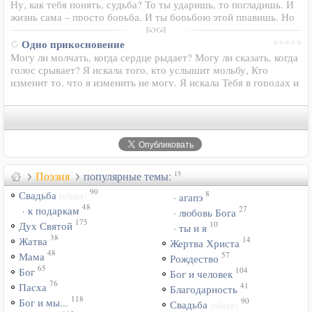
Ну, как тебя понять, судьба? То ты ударишь, то погладишь. И
жизнь сама – просто борьба, И ты борьбою этой правишь. Но
только вот за что борьба, - Порой и ты не понимаешь.
Судьба…
Одно прикосновение
Могу ли молчать, когда сердце рыдает? Могу ли сказать, когда
голос срывает? Я искала того, кто услышит мольбу, Кто
изменит то, что я изменить не могу. Я искала Тебя в городах и
странах, Я ходила путями, не взирая на раны. Мои ноги
испытали…
Поэзия
популярные темы:
15
90
8
Свадьба
[общие]
· агапэ
48
27
· к подаркам
· любовь Бога
175
10
Дух Святой
· ты и я
38
14
Жатва
Жертва Христа
48
57
Мама
Рождество
65
104
Бог
Бог и человек
76
41
Пасха
Благодарность
118
90
Бог и мы...
Свадьба
[общие]