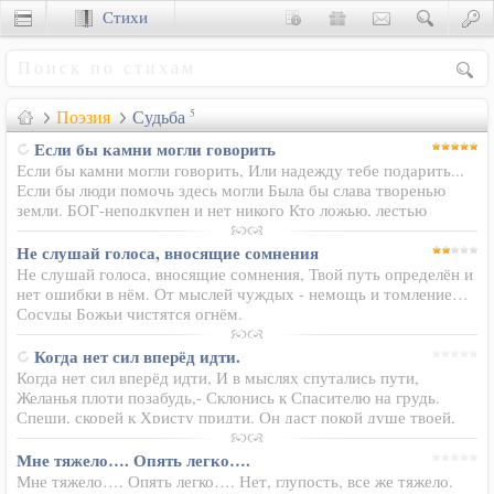
Стихи
Сценки
Поэзия
Судьба
5
Если бы камни могли говорить
Если бы камни могли говорить, Или надежду тебе подарить...
Если бы люди помочь здесь могли Была бы слава творенью
земли. БОГ-неподкупен и нет никого Кто ложью, лестью
обманет ЕГО Что может сделать греховная плоть, Если решает
в судьбе всё…
Не слушай голоса, вносящие сомнения
Не слушай голоса, вносящие сомнения, Твой путь определён и
нет ошибки в нём. От мыслей чуждых - немощь и томление…
Сосуды Божьи чистятся огнём.
Когда нет сил вперёд идти.
Когда нет сил вперёд идти, И в мыслях спутались пути,
Желанья плоти позабудь,- Склонись к Спасителю на грудь.
Спеши, скорей к Христу придти. Он даст покой душе твоей,
Сумеешь радость в Нём найти, Песнь воспоёшь средь
скорбных дней. Всё…
Мне тяжело…. Опять легко….
Мне тяжело…. Опять легко…. Нет, глупость, все же тяжело.