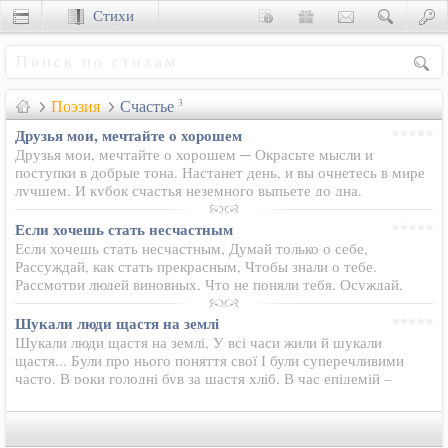
Стихи
Сценки
Поэзия
Счастье
3
Друзья мои, мечтайте о хорошем
Друзья мои, мечтайте о хорошем ─ Окрасьте мысли и
поступки в добрые тона. Настанет день, и вы очнетесь в мире
лучшем, И кубок счастья неземного выпьете до дна.
Если хочешь стать несчастным
Если хочешь стать несчастным, Думай только о себе,
Рассуждай, как стать прекрасным, Чтобы знали о тебе.
Рассмотри людей виновных, Что не поняли тебя, Осуждай,
кори греховных, Но не осуждай себя. Замечай - нет уважения,
Нет любви к тебе…
Шукали люди щастя на землі
Шукали люди щастя на землі, У всі часи жили й шукали
щастя... Були про нього поняття свої І були суперечливими
часто. В роки голодні був за щастя хліб, В час епідемій –
видужання було. В роки війни були щасливі ті, Чий дім
загибель рідних…