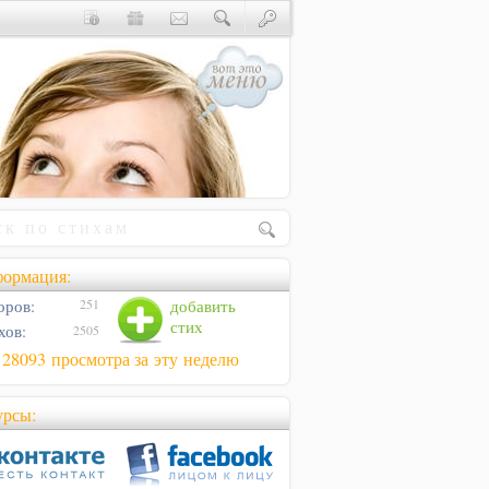
ормация:
оров:
добавить
251
стих
хов:
2505
128093 просмотра за эту неделю
урсы: