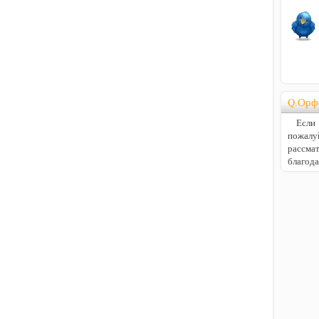
Q.Орф
Если В
пожалу
расс
благод