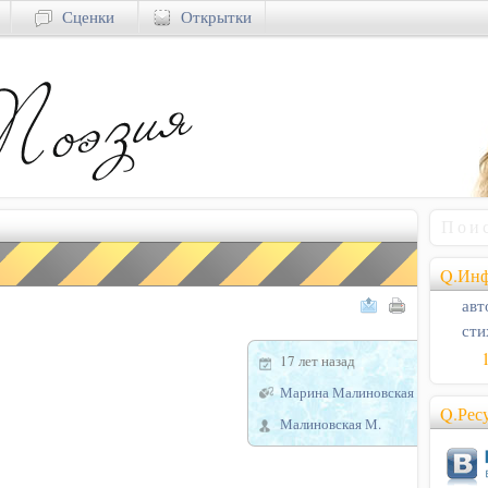
Сценки
Открытки
Q.Инф
авт
сти
17 лет назад
Марина Малиновская
Q.Рес
Малиновская М.