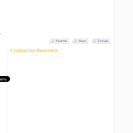
.
Распятие
Иисус
Голгофа
Сообщество Вконтакте