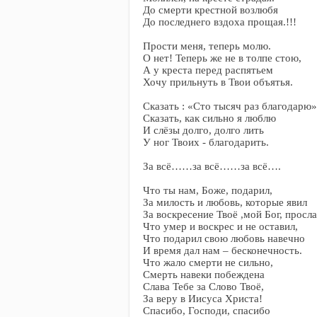
До смерти крестной возлюбя
До последнего вздоха прощая.!!!
Прости меня, теперь молю.
О нет! Теперь же не в толпе стою,
А у креста перед распятьем
Хочу прильнуть в Твои объятья.
Сказать : «Сто тысяч раз благодарю»
Сказать, как сильно я люблю
И слёзы долго, долго лить
У ног Твоих - благодарить.
За всё……за всё……за всё….
Что ты нам, Боже, подарил,
За милость и любовь, которые явил
За воскресение Твоё ,мой Бог, просла
Что умер и воскрес и не оставил,
Что подарил свою любовь навечно
И время дал нам – бесконечность.
Что жало смерти не сильно,
Смерть навеки побеждена
Слава Тебе за Слово Твоё,
За веру в Иисуса Христа!
Спасибо, Господи, спасибо