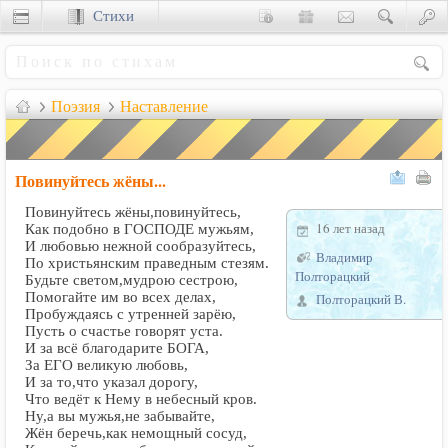
Стихи
Сценки
Поэзия
Наставление
Повинуйтесь жёны...
Повинуйтесь жёны,повинуйтесь,
16 лет назад
Как подобно в ГОСПОДЕ мужьям,
И любовью нежной сообразуйтесь,
Владимир
По христьянским праведным стезям.
Полторацкий
Будьте светом,мудрою сестрою,
Помогайте им во всех делах,
Полторацкий В.
Пробуждаясь с утренней зарёю,
Пусть о счастье говорят уста.
И за всё благодарите БОГА,
За ЕГО великую любовь,
И за то,что указал дорогу,
Что ведёт к Нему в небесный кров.
Ну,а вы мужья,не забывайте,
Жён беречь,как немощный сосуд,