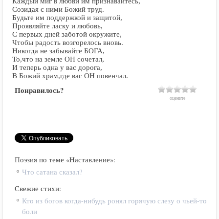
Каждый миг в любви им признавайтесь,
Созидая с ними Божий труд.
Будьте им поддержкой и защитой,
Проявляйте ласку и любовь,
С первых дней заботой окружите,
Чтобы радость возгорелось вновь.
Никогда не забывайте БОГА,
То,что на земле ОН сочетал,
И теперь одна у вас дорога,
В Божий храм,где вас ОН повенчал.
Понравилось?
оцените
Поэзия по теме «Наставление»:
Что сатана сказал?
Свежие стихи:
Кто из богов когда-нибудь ронял горячую слезу о чьей-то
боли