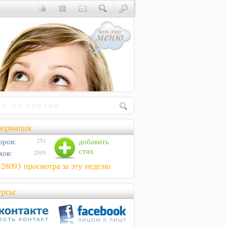
ормация:
оров:
добавить
251
стих
хов:
2505
128093 просмотра за эту неделю
урсы: