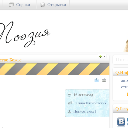
Сценки
Открытки
ство Божье
Q.Инф
авт
сти
16 лет назад
Галина Пятисотских
Q.Рес
Пятисотских Г.