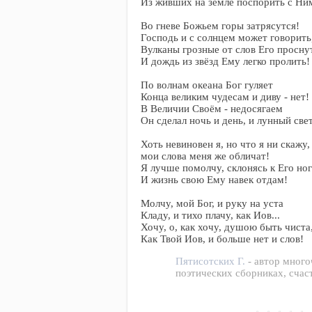
Из живших на земле поспорить с Ни
Во гневе Божьем горы затрясутся!
Господь и с солнцем может говорить
Вулканы грозные от слов Его просну
И дождь из звёзд Ему легко пролить!
По волнам океана Бог гуляет
Конца великим чудесам и диву - нет!
В Величии Своём - недосягаем
Он сделал ночь и день, и лунный све
Хоть невиновен я, но что я ни скажу,
мои слова меня же обличат!
Я лучше помолчу, склонясь к Его ног
И жизнь свою Ему навек отдам!
Молчу, мой Бог, и руку на уста
Кладу, и тихо плачу, как Иов...
Хочу, о, как хочу, душою быть чиста
Как Твой Иов, и больше нет и слов!
Пятисотских Г.
- автор мног
поэтических сборниках, счас