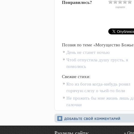
Понравилось?
оцените
Поэзия по теме «Могущество Божье
День не станет ночью
Чтоб отпустила душу грусть, я
помолюсь
Свежие стихи:
Кто из богов когда-нибудь ронял
горячую слезу о чьей-то боли
Не прожить бы мне жизнь лишь д
галочки
Разделы сайта:
Оп
»