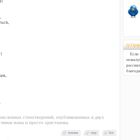
м!
,
ться,
Q.Орф
Если В
т!
пожалу
расс
благод
ам,
,
очисленных стихотворений, опубликованных в двух
тливая мама и просто христианка.
человек
спор
Бог