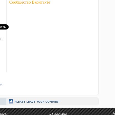
Сообщество Вконтакте
»:
ля
росы
Свадьбы
Авто
»