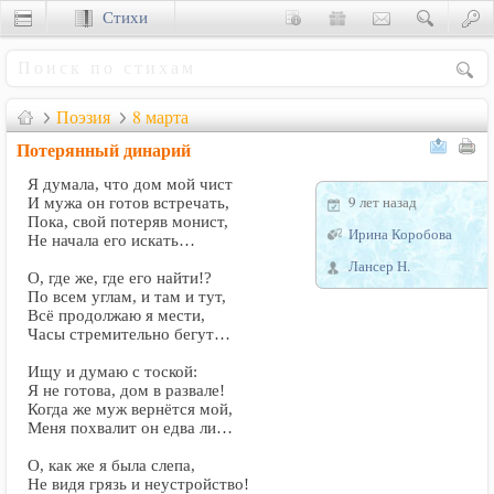
Стихи
Сценки
Поэзия
8 марта
Потерянный динарий
Я думала, что дом мой чист
9 лет назад
И мужа он готов встречать,
Пока, свой потеряв монист,
Ирина Коробова
Не начала его искать…
Лансер Н.
О, где же, где его найти!?
По всем углам, и там и тут,
Всё продолжаю я мести,
Часы стремительно бегут…
Ищу и думаю с тоской:
Я не готова, дом в развале!
Когда же муж вернётся мой,
Меня похвалит он едва ли…
О, как же я была слепа,
Не видя грязь и неустройство!