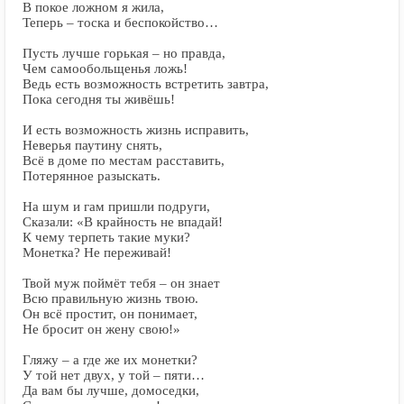
В покое ложном я жила,
Теперь – тоска и беспокойство…
Пусть лучше горькая – но правда,
Чем самообольщенья ложь!
Ведь есть возможность встретить завтра,
Пока сегодня ты живёшь!
И есть возможность жизнь исправить,
Неверья паутину снять,
Всё в доме по местам расставить,
Потерянное разыскать.
На шум и гам пришли подруги,
Сказали: «В крайность не впадай!
К чему терпеть такие муки?
Монетка? Не переживай!
Твой муж поймёт тебя – он знает
Всю правильную жизнь твою.
Он всё простит, он понимает,
Не бросит он жену свою!»
Гляжу – а где же их монетки?
У той нет двух, у той – пяти…
Да вам бы лучше, домоседки,