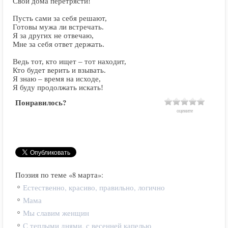
Свои дома перетрясти!
Пусть сами за себя решают,
Готовы мужа ли встречать.
Я за других не отвечаю,
Мне за себя ответ держать.
Ведь тот, кто ищет – тот находит,
Кто будет верить и взывать.
Я знаю – время на исходе,
Я буду продолжать искать!
Понравилось?
оцените
Поэзия по теме «8 марта»:
Естественно, красиво, правильно, логично
Мама
Мы славим женщин
С теплыми днями, с весенней капелью