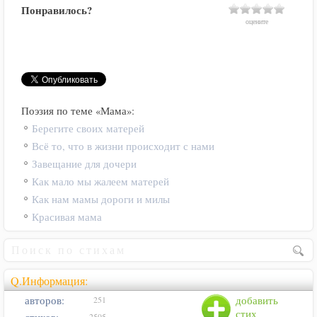
Понравилось?
оцените
Поэзия по теме «Мама»:
Берегите своих матерей
Всё то, что в жизни происходит с нами
Завещание для дочери
Как мало мы жалеем матерей
Как нам мамы дороги и милы
Красивая мама
Q.Информация:
авторов:
добавить
251
стих
2505