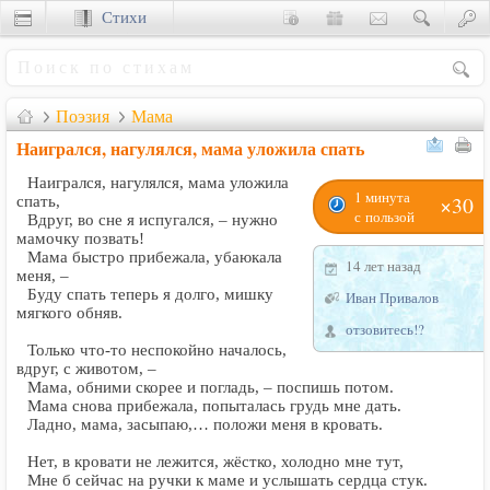
Стихи
Сценки
Поэзия
Мама
Наигрался, нагулялся, мама уложила спать
Наигрался, нагулялся, мама уложила
1 минута
×30
спать,
с пользой
Вдруг, во сне я испугался, – нужно
мамочку позвать!
Мама быстро прибежала, убаюкала
14 лет назад
меня, –
Буду спать теперь я долго, мишку
Иван Привалов
мягкого обняв.
отзовитесь!?
Только что-то неспокойно началось,
вдруг, с животом, –
Мама, обними скорее и погладь, – поспишь потом.
Мама снова прибежала, попыталась грудь мне дать.
Ладно, мама, засыпаю,… положи меня в кровать.
Нет, в кровати не лежится, жёстко, холодно мне тут,
Мне б сейчас на ручки к маме и услышать сердца стук.