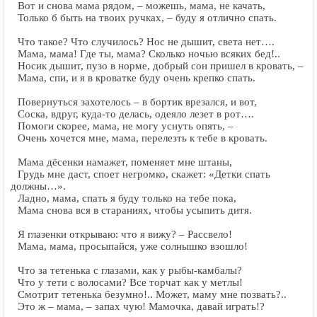
Вот и снова мама рядом, – можешь, мама, не качать,
Только б быть на твоих ручках, – буду я отлично спать.
Что такое? Что случилось? Нос не дышит, света нет….
Мама, мама! Где ты, мама? Сколько ночью всяких бед!..
Носик дышит, пузо в норме, добрый сон пришел в кровать, –
Мама, спи, и я в кроватке буду очень крепко спать.
Повернуться захотелось – в бортик врезался, и вот,
Соска, вдруг, куда-то делась, одеяло лезет в рот….
Помоги скорее, мама, не могу уснуть опять, –
Очень хочется мне, мама, перелезть к тебе в кровать.
Мама дёсенки намажет, поменяет мне штаны,
Грудь мне даст, споет негромко, скажет: «Детки спать
должны…».
Ладно, мама, спать я буду только на тебе пока,
Мама снова вся в стараниях, чтобы усыпить дитя.
Я глазенки открываю: что я вижу? – Рассвело!
Мама, мама, просыпайся, уже солнышко взошло!
Что за тетенька с глазами, как у рыбы-камбалы?
Что у тети с волосами? Все торчат как у метлы!
Смотрит тетенька безумно!.. Может, маму мне позвать?..
Это ж – мама, – запах чую! Мамочка, давай играть!?