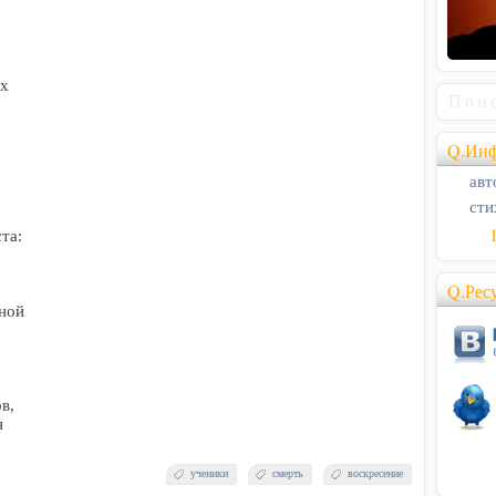
ях
Q.Инф
авт
сти
та:
Q.Рес
нной
в,
н
ученики
смерть
воскресение