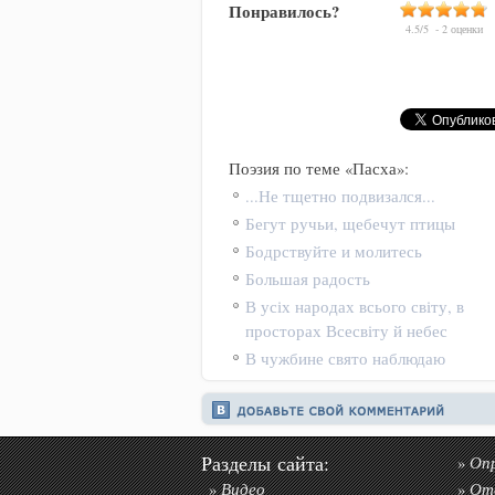
Понравилось?
4.5
/
5
-
2
оценки
Поэзия по теме «Пасха»:
...Не тщетно подвизался...
Бегут ручьи, щебечут птицы
Бодрствуйте и молитесь
Большая радость
В усіх народах всього світу, в
просторах Всесвіту й небес
В чужбине свято наблюдаю
Разделы сайта:
Оп
»
Видео
От
»
»