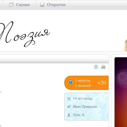
Сценки
Открытки
3 минуты
×20
с пользой
.
14 лет назад
Иван Привалов
Лукс А.
.