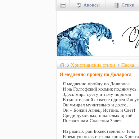
Анонсы
Стихи
Христианские стихи
Пасха
Я медленно пройду по Долароса
Я медленно пройду по Долороса
И на Голгофский холмик поднимусь.
Здесь мира суету и тьму пороков
В смертельной схватке одолел Иисус
Он умирал мучительно и долго,
Он – Божий Агнец, Истина, и Свет!
Среди духовных, ошалелых оргий
Писался нам Спасения Завет.
Из рваных ран Божественного Тела
В земную пыль стекала кровь Христа