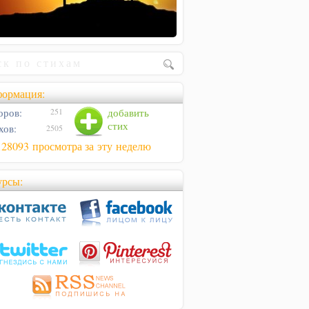
ормация:
оров:
добавить
251
стих
хов:
2505
128093 просмотра за эту неделю
урсы: