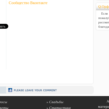
Сообщество Вконтакте
Q.Орф
Если В
пожалу
расс
благод
росы
Свадьбы
Авто
»
матер
веты
Статистика
»