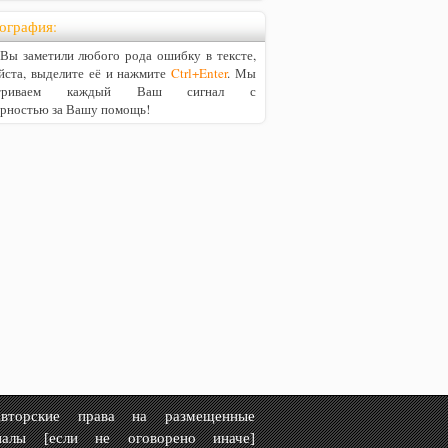
ография:
ы заметили любого рода ошибку в тексте,
йста, выделите её и нажмите
Ctrl+Enter
. Мы
матриваем каждый Ваш сигнал с
арностью за Вашу помощь!
рские права на размещенные
иалы [если не оговорено иначе]