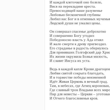
И каждой клеточкой оно болело,
Вися на перекладине креста.
Превосходящей наше разуменье
Любовью бесконечной глубины
Любил нас Бог и в огненных мучень
Людской души не умалил цены.
Он совершал спасенье доброхотно
И совершенно Богу угодил:
Победоносно власть у Ада отнял
И жало смерти к древу пригвоздил.
Его страданье в радость обернулось
Для принявших Голгофский дар Хрис
Их жизни окружила Божья милость,
И славят Иисуса их уста.
Ведь в каждой капле Крови драгоце
Любви святой сокрыта благодать,
И в торжестве победы неизменной
Идёт Живая Церковь в вечный град.
Там, в небесах, где Агнец коронован,
Где славный трон Владыки всех миро
Пир для невесты – Церкви – уготова
И Отчего благословенья кров.