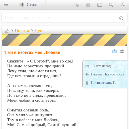
Стихи
Сценки
Поэзия
Душа
Там в небесах моя Любовь
Скажите:" - С Богом!", мне во след,
13 лет назад
Не надо горестных прощаний...
Лечу туда, где смерти нет,
Галина Пятисотских
Где нет печали и страданий!
Пятисотских Г.
А на земле слепая ночь,
Повсюду тени, как химеры.
Но тьме не в силах превозмочь
Моей любви и силы веры.
Омытая слезами боль,
Она меня уже не душит...
Там в небесах моя Любовь,
Мой Самый добрый, Самый лучший!