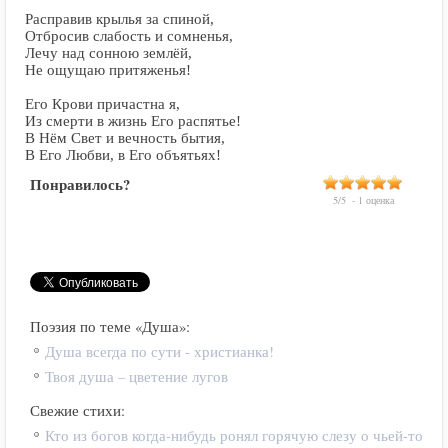
Расправив крылья за спиной,
Отбросив слабость и сомненья,
Лечу над сонною землёй,
Не ощущаю притяженья!
Его Крови причастна я,
Из смерти в жизнь Его распятье!
В Нём Свет и вечность бытия,
В Его Любви, в Его объятьях!
Понравилось?
5
/
5
-
1
оценка
Поэзия по теме «Душа»:
Душа всегда по сути - христианка!
Твоя душа – цветение лугов
Свежие стихи:
Кто из богов когда-нибудь ронял горячую слезу о чьей-то